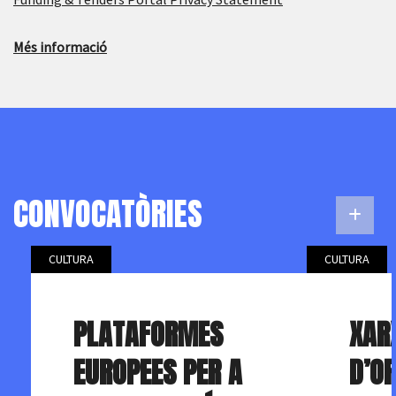
Més informació
CONVOCATÒRIES
CULTURA
CULTURA
PLATAFORMES
XAR
EUROPEES PER A
D’O