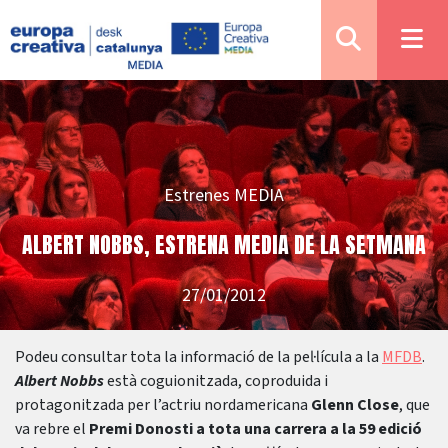
Estrenes MEDIA
ALBERT NOBBS, ESTRENA MEDIA DE LA SETMANA
27/01/2012
Podeu consultar tota la informació de la pel·lícula a la
MFDB
.
Albert Nobbs
està coguionitzada, coproduida i
protagonitzada per l’actriu nordamericana
Glenn Close
, que
va rebre el
Premi Donosti a tota una carrera a la 59 edició