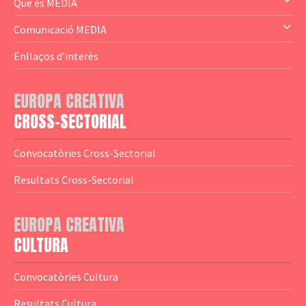
— Audience Cluster
Què és MEDIA
— Altres
— El subprograma MEDIA
Comunicació MEDIA
— Agència Executiva
— Estrenes a Catalunya
Enllaços d’interès
— Adreces MEDIA
— eMEDIAcat
EUROPA CREATIVA
— Logotips
— Notícies
CROSS-SECTORIAL
— Publicacions
Convocatòries Cross-Sectorial
— Guies MEDIA
Resultats Cross-Sectorial
— Altres Guies
— Presentacions
EUROPA CREATIVA
CULTURA
— Estudis
— Anuaris
Convocatòries Cultura
— Catàlegs
Resultats Cultura