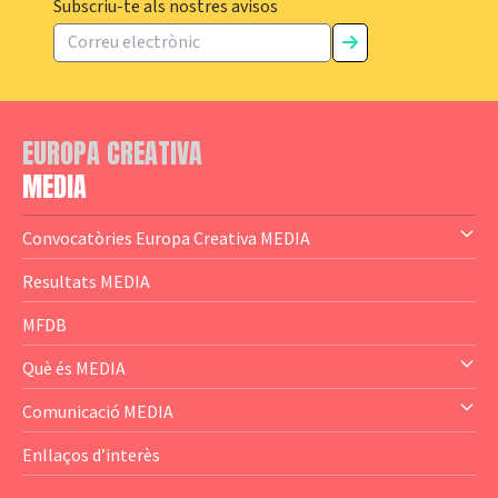
Subscriu-te als nostres avisos
EUROPA CREATIVA
MEDIA
Convocatòries Europa Creativa MEDIA
— Content Cluster
Resultats MEDIA
— Business Cluster
MFDB
— Audience Cluster
Què és MEDIA
— Altres
— El subprograma MEDIA
Comunicació MEDIA
— Agència Executiva
— Estrenes a Catalunya
Enllaços d’interès
— Adreces MEDIA
— eMEDIAcat