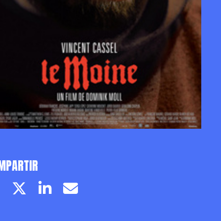
MPARTIR
Facebook page
Twitter page
Linkedin
Email