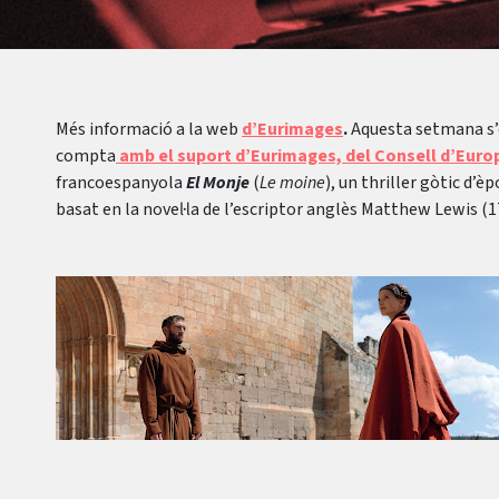
Més informació a la web
d’Eurimages
.
Aquesta setmana s’e
compta
amb el suport d’Eurimages, del Consell d’Euro
francoespanyola
El Monje
(
Le moine
), un thriller gòtic d’è
basat en la novel·la de l’escriptor anglès Matthew Lewis (1