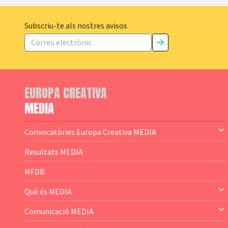
Subscriu-te als nostres avisos
EUROPA CREATIVA
MEDIA
Convocatòries Europa Creativa MEDIA
— Content Cluster
Resultats MEDIA
— Business Cluster
MFDB
— Audience Cluster
Què és MEDIA
— Altres
— El subprograma MEDIA
Comunicació MEDIA