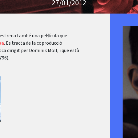
27/01/2012
strena també una pel·lícula que
pa
. Es tracta de la coproducció
poca dirigit per Dominik Moll, i que està
796).