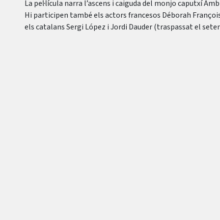
La pel·lícula narra l’ascens i caiguda del monjo caputxí Amb
Hi participen també els actors francesos Déborah François,
els catalans Sergi López i Jordi Dauder (traspassat el sete