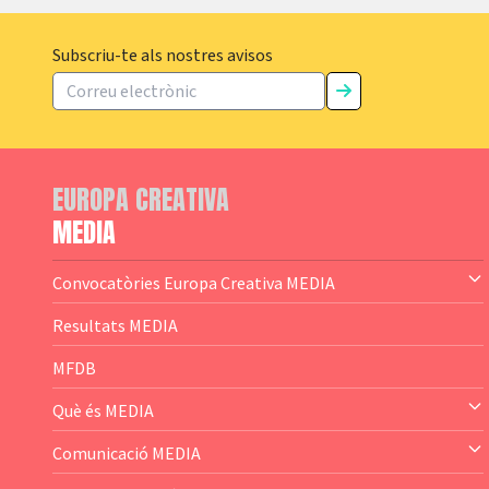
Subscriu-te als nostres avisos
EUROPA CREATIVA
MEDIA
Convocatòries Europa Creativa MEDIA
— Content Cluster
Resultats MEDIA
— Business Cluster
MFDB
— Audience Cluster
Què és MEDIA
— Altres
— El subprograma MEDIA
Comunicació MEDIA