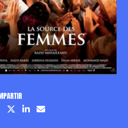
MPARTIR
Facebook page
Twitter page
Linkedin
Email