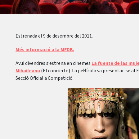
Estrenada el 9 de desembre del 2011.
Més informació a la MFDB.
Avui divendres s’estrena en cinemes
La fuente de las muj
Mihaileanu
(El concierto). La pel·lícula va presentar-se al 
Secció Oficial a Competició.