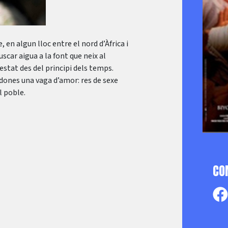
, en algun lloc entre el nord d’Àfrica i
uscar aigua a la font que neix al
estat des del principi dels temps.
e dones una vaga d’amor: res de sexe
l poble.
CO