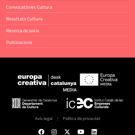
— Anuaris
Convocatòries Cultura
— Catàlegs
Resultats Cultura
— Estadístiques
Recerca de socis
Publicacions
Avís legal
|
Política de privacitat
Facebook
Instagram
Twitter
Youtube
Linkedin