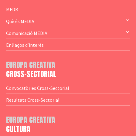
— Business Cluster
MFDB
— Audience Cluster
Què és MEDIA
— Altres
— El subprograma MEDIA
Comunicació MEDIA
— Agència Executiva
— Estrenes a Catalunya
Enllaços d’interès
— Adreces MEDIA
— eMEDIAcat
EUROPA CREATIVA
— Logotips
— Notícies
CROSS-SECTORIAL
— Publicacions
Convocatòries Cross-Sectorial
— Guies MEDIA
Resultats Cross-Sectorial
— Altres Guies
— Presentacions
EUROPA CREATIVA
CULTURA
— Estudis