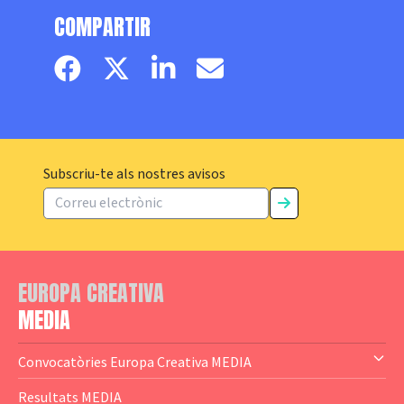
COMPARTIR
Facebook page
Twitter page
Linkedin
Email
Subscriu-te als nostres avisos
EUROPA CREATIVA
MEDIA
Convocatòries Europa Creativa MEDIA
— Content Cluster
Resultats MEDIA