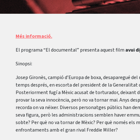
Més informació.
El programa “El documental” presenta aquest film
avui di
Sinopsi:
Josep Gironès, campió d’Europa de boxa, desaparegué del 
temps després, en escorta del president de la Generalitat
Posteriorment fugí a Mèxic acusat de torturador, deixant dona
provar la seva innocència, però no va tornar mai. Anys des
recorda on va néixer. Diversos personatges públics han dem
seva figura, però les administracions semblen haver emmudi
sobte? Per què no va tornar de Mèxic? Per què només els m
enfrontaments amb el gran rival Freddie Miller?