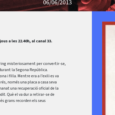
06/06/2013
jous a les 22.40h, al canal 33.
ring misteriosament per convertir-se,
 durant la Segona República.
 i filla. Mentre era a l’exili es va
prés, només una placa a casa seva
anat una recuperació oficial de la
t. Què el va dur a retirar-se de
és grans recorden els seus