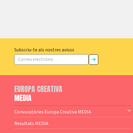
Subscriu-te als nostres avisos
EUROPA CREATIVA
MEDIA
Convocatòries Europa Creativa MEDIA
— Content Cluster
Resultats MEDIA