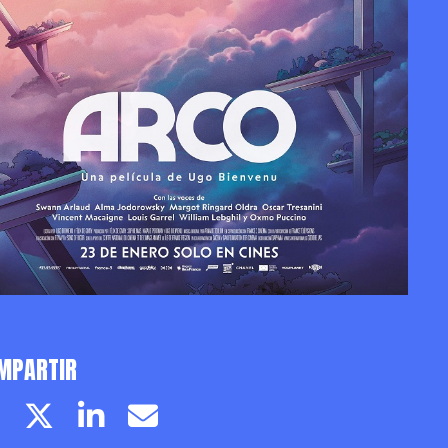
MPARTIR
Facebook page
Twitter page
Linkedin
Email