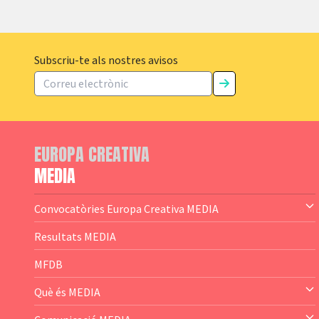
Subscriu-te als nostres avisos
EUROPA CREATIVA
MEDIA
Convocatòries Europa Creativa MEDIA
— Content Cluster
Resultats MEDIA
— Business Cluster
MFDB
— Audience Cluster
Què és MEDIA