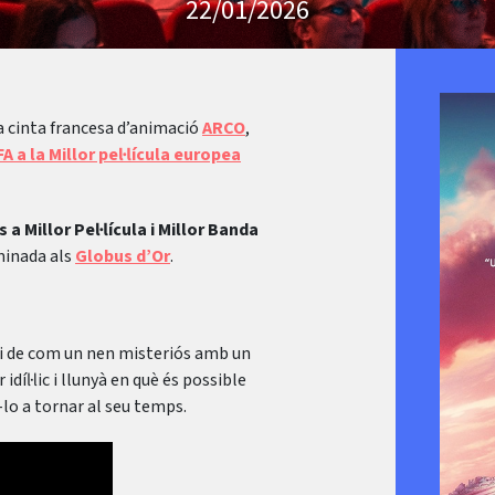
22/01/2026
la cinta francesa d’animació
ARCO
,
A a la Millor pel·lícula europea
 a Millor Pel·lícula i Millor Banda
minada als
Globus d’Or
.
oni de com un nen misteriós amb un
 idíl·lic i llunyà en què és possible
ar-lo a tornar al seu temps.