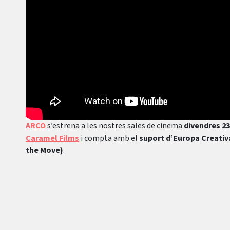
ARCO
s’estrena a les nostres sales de cinema
divendres 23
Caramel Films
i compta amb el
suport d’Europa Creativa
the Move)
.