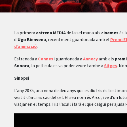
La primera
estrena MEDIA
de la setmana als
cinemes
és 
d’
Ugo Bienvenu
, recentment guardonada amb el
Premi EF
d’animació
.
Estrenada a
Cannes
i guardonada a
Annecy
amb els
premis
Sonora
, la pel·lícula es va poder veure també a
Sitges
. No
Sinopsi
L’any 2075, una nena de deu anys que es diu Iris és testim
vestit d’arc iris cau del cel. El seu nom és Arco, i ve d’un futur
viatjar en el temps. Iris l’acull i farà el que calgui per ajud