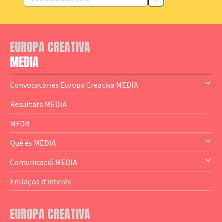
EUROPA CREATIVA
MEDIA
Convocatòries Europa Creativa MEDIA
— Content Cluster
Resultats MEDIA
— Business Cluster
MFDB
— Audience Cluster
Què és MEDIA
— Altres
— El subprograma MEDIA
Comunicació MEDIA
— Agència Executiva
— Estrenes a Catalunya
Enllaços d’interès
— Adreces MEDIA
— eMEDIAcat
EUROPA CREATIVA
— Logotips
— Notícies