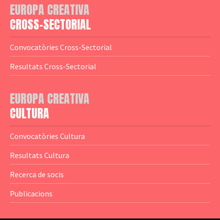
EUROPA CREATIVA
— Logotips
— Notícies
CROSS-SECTORIAL
— Publicacions
Convocatòries Cross-Sectorial
— Guies MEDIA
Resultats Cross-Sectorial
— Altres Guies
— Presentacions
EUROPA CREATIVA
CULTURA
— Estudis
— Anuaris
Convocatòries Cultura
— Catàlegs
Resultats Cultura
— Estadístiques
Recerca de socis
Publicacions