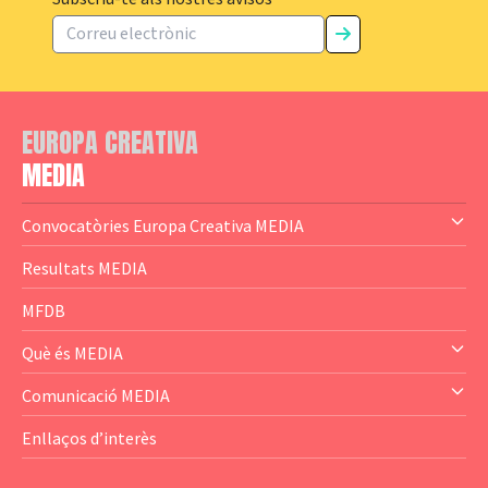
EUROPA CREATIVA
MEDIA
Convocatòries Europa Creativa MEDIA
— Content Cluster
Resultats MEDIA
— Business Cluster
MFDB
— Audience Cluster
Què és MEDIA
— Altres
— El subprograma MEDIA
Comunicació MEDIA
— Agència Executiva
— Estrenes a Catalunya
Enllaços d’interès
— Adreces MEDIA
— eMEDIAcat