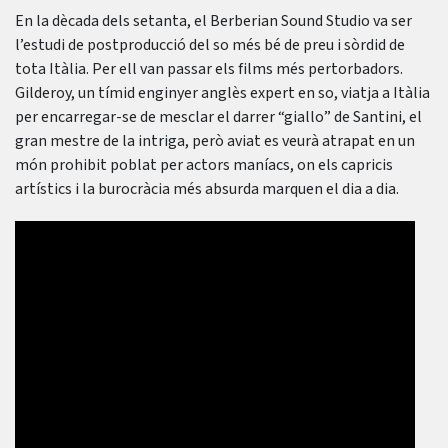
En la dècada dels setanta, el Berberian Sound Studio va ser
l’estudi de postproducció del so més bé de preu i sòrdid de
tota Itàlia. Per ell van passar els films més pertorbadors.
Gilderoy, un tímid enginyer anglès expert en so, viatja a Itàlia
per encarregar-se de mesclar el darrer “giallo” de Santini, el
gran mestre de la intriga, però aviat es veurà atrapat en un
món prohibit poblat per actors maníacs, on els capricis
artístics i la burocràcia més absurda marquen el dia a dia.