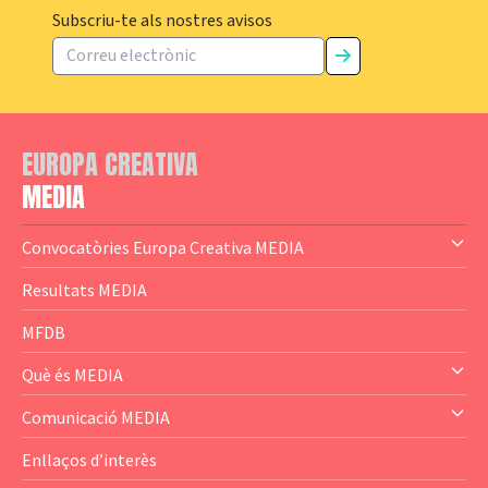
Subscriu-te als nostres avisos
EUROPA CREATIVA
MEDIA
Convocatòries Europa Creativa MEDIA
— Content Cluster
Resultats MEDIA
— Business Cluster
MFDB
— Audience Cluster
Què és MEDIA
— Altres
— El subprograma MEDIA
Comunicació MEDIA
— Agència Executiva
— Estrenes a Catalunya
Enllaços d’interès