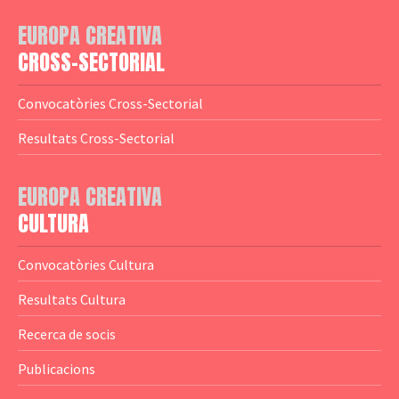
— Adreces MEDIA
— eMEDIAcat
EUROPA CREATIVA
— Logotips
— Notícies
CROSS-SECTORIAL
— Publicacions
Convocatòries Cross-Sectorial
— Guies MEDIA
Resultats Cross-Sectorial
— Altres Guies
— Presentacions
EUROPA CREATIVA
CULTURA
— Estudis
— Anuaris
Convocatòries Cultura
— Catàlegs
Resultats Cultura
— Estadístiques
Recerca de socis
Publicacions