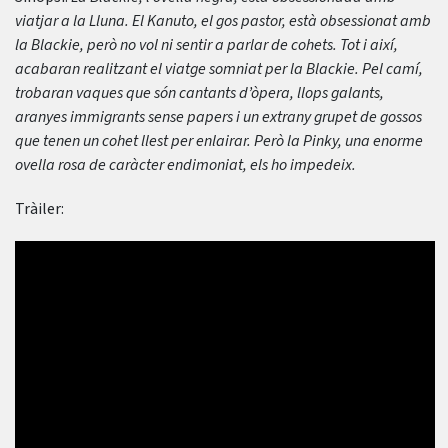
viatjar a la Lluna. El Kanuto, el gos pastor, està obsessionat amb
la Blackie, però no vol ni sentir a parlar de cohets. Tot i així,
acabaran realitzant el viatge somniat per la Blackie. Pel camí,
trobaran vaques que són cantants d’òpera, llops galants,
aranyes immigrants sense papers i un extrany grupet de gossos
que tenen un cohet llest per enlairar. Però la Pinky, una enorme
ovella rosa de caràcter endimoniat, els ho impedeix.
Tràiler: