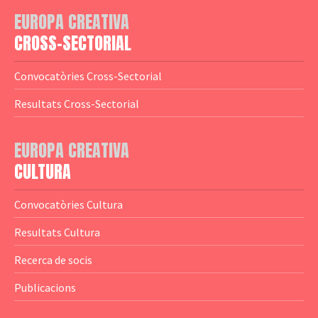
— Adreces MEDIA
— eMEDIAcat
EUROPA CREATIVA
— Logotips
— Notícies
CROSS-SECTORIAL
— Publicacions
Convocatòries Cross-Sectorial
— Guies MEDIA
Resultats Cross-Sectorial
— Altres Guies
— Presentacions
EUROPA CREATIVA
CULTURA
— Estudis
— Anuaris
Convocatòries Cultura
— Catàlegs
Resultats Cultura
— Estadístiques
Recerca de socis
Publicacions