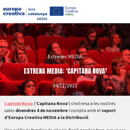
Estrenes MEDIA
ESTRENA MEDIA: ‘CAPITANA NOVA’
04/11/2022
Captain Nova
(‘
Capitana Nova
‘) s’estrena a les nostres
sales
divendres 4 de novembre
i compta amb el
suport
d’Europa Creativa MEDIA a la Distribució
.