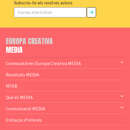
Subscriu-te als nostres avisos
EUROPA CREATIVA
MEDIA
Convocatòries Europa Creativa MEDIA
— Content Cluster
Resultats MEDIA
— Business Cluster
MFDB
— Audience Cluster
Què és MEDIA
— Altres
— El subprograma MEDIA
Comunicació MEDIA
— Agència Executiva
— Estrenes a Catalunya
Enllaços d’interès