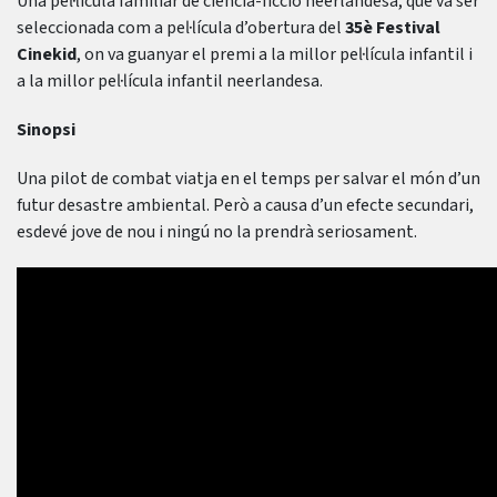
Una pel·lícula familiar de ciència-ficció neerlandesa, que va ser
seleccionada com a pel·lícula d’obertura del
35è Festival
Cinekid
, on va guanyar el premi a la millor pel·lícula infantil i
a la millor pel·lícula infantil neerlandesa.
Sinopsi
Una pilot de combat viatja en el temps per salvar el món d’un
futur desastre ambiental. Però a causa d’un efecte secundari,
esdevé jove de nou i ningú no la prendrà seriosament.