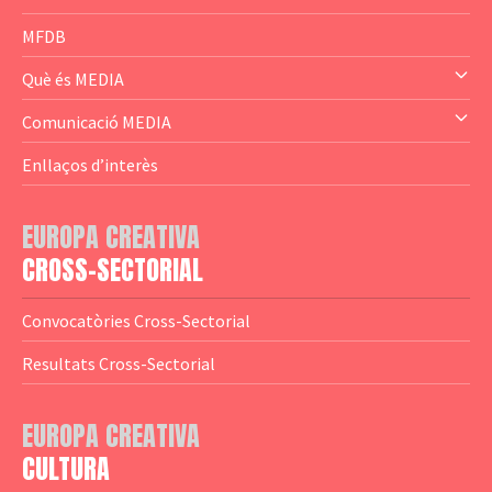
— Business Cluster
MFDB
— Audience Cluster
Què és MEDIA
— Altres
— El subprograma MEDIA
Comunicació MEDIA
— Agència Executiva
— Estrenes a Catalunya
Enllaços d’interès
— Adreces MEDIA
— eMEDIAcat
EUROPA CREATIVA
— Logotips
— Notícies
CROSS-SECTORIAL
— Publicacions
Convocatòries Cross-Sectorial
— Guies MEDIA
Resultats Cross-Sectorial
— Altres Guies
— Presentacions
EUROPA CREATIVA
CULTURA
— Estudis