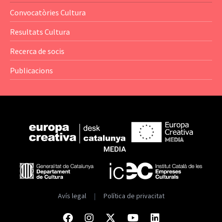
— Anuaris
Convocatòries Cultura
— Catàlegs
Resultats Cultura
— Estadístiques
Recerca de socis
Publicacions
Avís legal
|
Política de privacitat
Facebook
Instagram
Twitter
Youtube
Linkedin