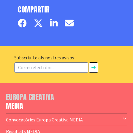
COMPARTIR
Facebook page
Twitter page
Linkedin
Email
Subscriu-te als nostres avisos
EUROPA CREATIVA
MEDIA
Convocatòries Europa Creativa MEDIA
— Content Cluster
Resultats MEDIA