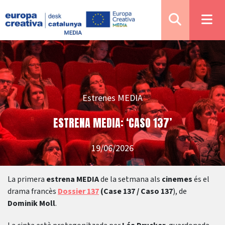
Estrenes MEDIA
ESTRENA MEDIA: ‘CASO 137’
19/06/2026
La primera
estrena MEDIA
de la setmana als
cinemes
és el
drama francès
Dossier 137
(Case 137 / Caso 137
), de
Dominik Moll
.