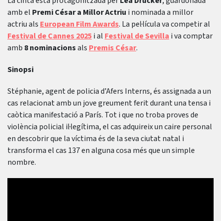
La cinta està protagonitzada per
Léa Drucker
, guardonada
amb el
Premi César a Millor Actriu
i nominada a millor
actriu als
European Film Awards
. La pel·lícula va competir al
Festival de Cannes 2025
i al
Festival de Sevilla
i va comptar
amb
8 nominacions
als
Premis César
.
Sinopsi
Stéphanie, agent de policia d’Afers Interns, és assignada a un
cas relacionat amb un jove greument ferit durant una tensa i
caòtica manifestació a París. Tot i que no troba proves de
violència policial il·legítima, el cas adquireix un caire personal
en descobrir que la víctima és de la seva ciutat natal i
transforma el cas 137 en alguna cosa més que un simple
nombre.