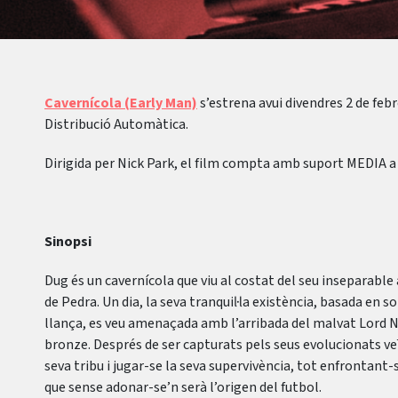
Cavernícola (Early Man)
s’estrena avui divendres 2 de feb
Distribució Automàtica.
Dirigida per Nick Park, el film compta amb suport MEDIA a
Sinopsi
Dug és un cavernícola que viu al costat del seu inseparable
de Pedra. Un dia, la seva tranquil·la existència, basada en s
llança, es veu amenaçada amb l’arribada del malvat Lord 
bronze. Després de ser capturats pels seus evolucionats veï
seva tribu i jugar-se la seva supervivència, tot enfrontant-s
que sense adonar-se’n serà l’origen del futbol.