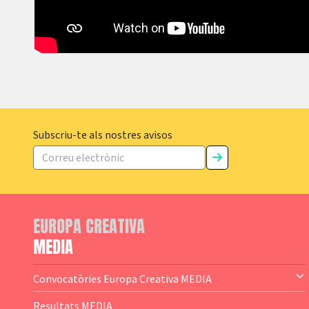
Subscriu-te als nostres avisos
EUROPA CREATIVA
MEDIA
Convocatòries Europa Creativa MEDIA
— Content Cluster
Resultats MEDIA