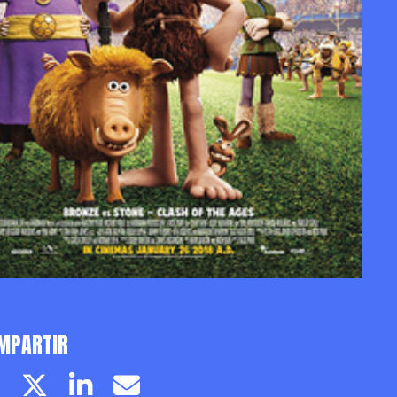
MPARTIR
Facebook page
Twitter page
Linkedin
Email