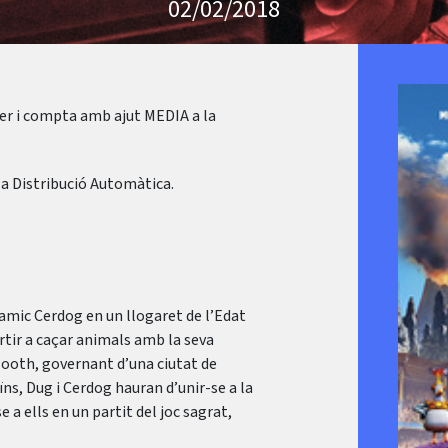
02/02/2018
rer i compta amb ajut MEDIA a la
 a Distribució Automàtica.
 amic Cerdog en un llogaret de l’Edat
ortir a caçar animals amb la seva
Nooth, governant d’una ciutat de
ns, Dug i Cerdog hauran d’unir-se a la
e a ells en un partit del joc sagrat,