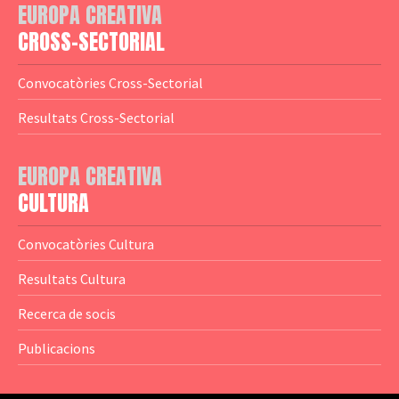
EUROPA CREATIVA
— Logotips
— Notícies
CROSS-SECTORIAL
— Publicacions
Convocatòries Cross-Sectorial
— Guies MEDIA
Resultats Cross-Sectorial
— Altres Guies
— Presentacions
EUROPA CREATIVA
CULTURA
— Estudis
— Anuaris
Convocatòries Cultura
— Catàlegs
Resultats Cultura
— Estadístiques
Recerca de socis
Publicacions