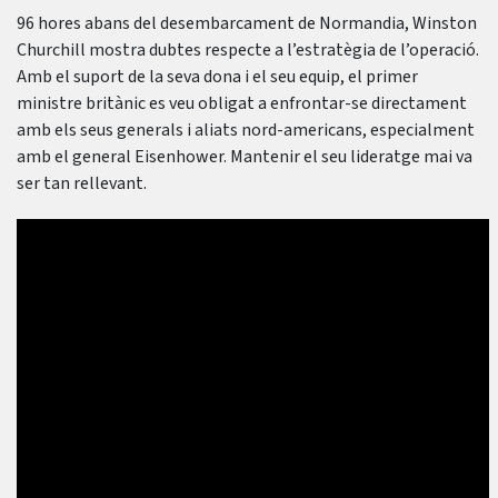
96 hores abans del desembarcament de Normandia, Winston
Churchill mostra dubtes respecte a l’estratègia de l’operació.
Amb el suport de la seva dona i el seu equip, el primer
ministre britànic es veu obligat a enfrontar-se directament
amb els seus generals i aliats nord-americans, especialment
amb el general Eisenhower. Mantenir el seu lideratge mai va
ser tan rellevant.