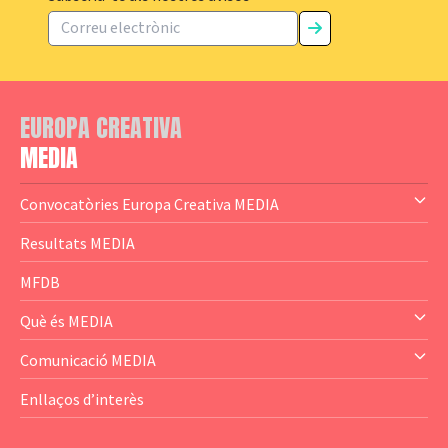
EUROPA CREATIVA
MEDIA
Convocatòries Europa Creativa MEDIA
— Content Cluster
Resultats MEDIA
— Business Cluster
MFDB
— Audience Cluster
Què és MEDIA
— Altres
— El subprograma MEDIA
Comunicació MEDIA
— Agència Executiva
— Estrenes a Catalunya
Enllaços d’interès
— Adreces MEDIA
— eMEDIAcat