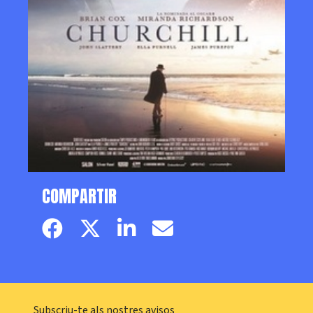
COMPARTIR
Facebook page
Twitter page
Linkedin
Email
Subscriu-te als nostres avisos