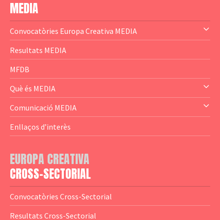
MEDIA
Convocatòries Europa Creativa MEDIA
— Content Cluster
Resultats MEDIA
— Business Cluster
MFDB
— Audience Cluster
Què és MEDIA
— Altres
— El subprograma MEDIA
Comunicació MEDIA
— Agència Executiva
— Estrenes a Catalunya
Enllaços d’interès
— Adreces MEDIA
— eMEDIAcat
EUROPA CREATIVA
— Logotips
— Notícies
CROSS-SECTORIAL
— Publicacions
Convocatòries Cross-Sectorial
— Guies MEDIA
Resultats Cross-Sectorial