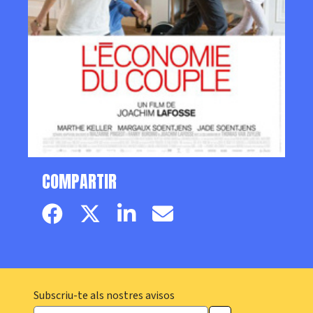
COMPARTIR
Facebook page
Twitter page
Linkedin
Email
Subscriu-te als nostres avisos