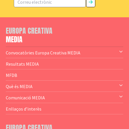
EUROPA CREATIVA
MEDIA
Convocatòries Europa Creativa MEDIA
— Content Cluster
Resultats MEDIA
— Business Cluster
MFDB
— Audience Cluster
Què és MEDIA
— Altres
— El subprograma MEDIA
Comunicació MEDIA
— Agència Executiva
— Estrenes a Catalunya
Enllaços d’interès
— Adreces MEDIA
— eMEDIAcat
EUROPA CREATIVA