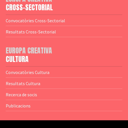
— Logotips
— Notícies
CROSS-SECTORIAL
— Publicacions
Convocatòries Cross-Sectorial
— Guies MEDIA
Resultats Cross-Sectorial
— Altres Guies
— Presentacions
EUROPA CREATIVA
CULTURA
— Estudis
— Anuaris
Convocatòries Cultura
— Catàlegs
Resultats Cultura
— Estadístiques
Recerca de socis
Publicacions