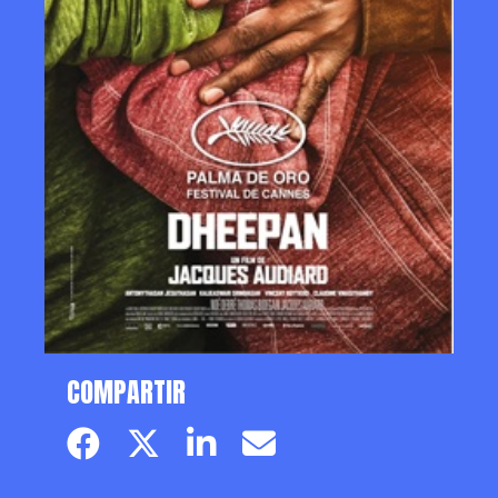
COMPARTIR
Facebook page
Twitter page
Linkedin
Email