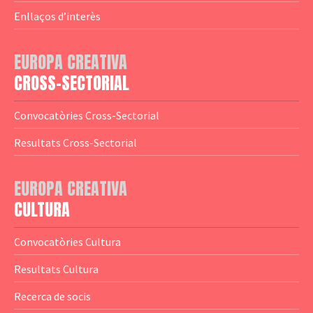
— Agència Executiva
— Estrenes a Catalunya
Enllaços d’interès
— Adreces MEDIA
— eMEDIAcat
EUROPA CREATIVA
— Logotips
— Notícies
CROSS-SECTORIAL
— Publicacions
Convocatòries Cross-Sectorial
— Guies MEDIA
Resultats Cross-Sectorial
— Altres Guies
— Presentacions
EUROPA CREATIVA
CULTURA
— Estudis
— Anuaris
Convocatòries Cultura
— Catàlegs
Resultats Cultura
— Estadístiques
Recerca de socis