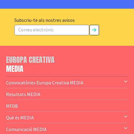
Subscriu-te als nostres avisos
EUROPA CREATIVA
MEDIA
Convocatòries Europa Creativa MEDIA
— Content Cluster
Resultats MEDIA
— Business Cluster
MFDB
— Audience Cluster
Què és MEDIA
— Altres
— El subprograma MEDIA
Comunicació MEDIA