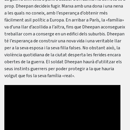
prop. Dheepan decideix fugir. Marxa amb una dona i una nena
a les quals no coneix, amb l’esperança d’obtenir més
fàcilment asil polític a Europa. En arribar a París, la «família»
va d’una llar d’acollida a l’altra, fins que Dheepan aconsegueix
treballar com a conserge en un edifici dels suburbis. Dheepan
té l’esperança de construir una nova vida i una veritable llar
per a la seva esposa i la seva filla falses. No obstant això, la
violència quotidiana de la ciutat desperta les ferides encara
obertes de la guerra. El soldat Dheepan haurà d’utilitzar els
seus instints guerrers per poder protegir a la que hauria
volgut que fos la seva família «real».