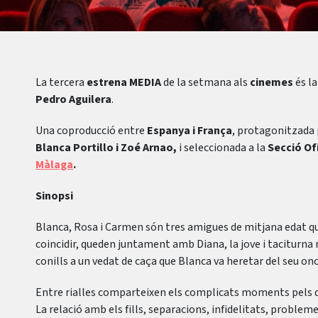
La tercera
estrena MEDIA
de la setmana als
cinemes
és l
Pedro Aguilera
.
Una coproducció entre
Espanya i França
, protagonitzada
Blanca Portillo i Zoé Arnao,
i seleccionada a la
Secció Of
Màlaga
.
Sinopsi
Blanca, Rosa i Carmen són tres amigues de mitjana edat q
coincidir, queden juntament amb Diana, la jove i taciturna
conills a un vedat de caça que Blanca va heretar del seu on
Entre rialles comparteixen els complicats moments pels qu
La relació amb els fills, separacions, infidelitats, problem