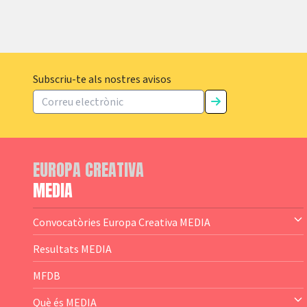
Subscriu-te als nostres avisos
EUROPA CREATIVA
MEDIA
Convocatòries Europa Creativa MEDIA
— Content Cluster
Resultats MEDIA
— Business Cluster
MFDB
— Audience Cluster
Què és MEDIA