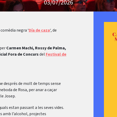
03/07/2026
a comèdia negra ‘
Día de caza
‘, de
 per
Carmen Machi, Rossy de Palma,
icial Fora de Concurs
del
Festival de
ue després de molt de temps sense
 neboda de Rosa, per anar a caçar
cle Josep.
als estan passant a les seves vides.
es amb l’alcohol, projectes