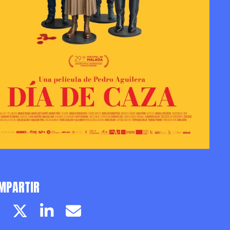
MPARTIR
Facebook page
Twitter page
Linkedin
Email