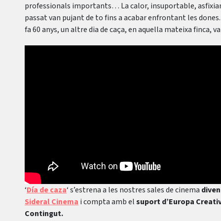
professionals importants… La calor, insuportable, asfixian
passat van pujant de to fins a acabar enfrontant les dones
fa 60 anys, un altre dia de caça, en aquella mateixa finca, v
‘
Día de caza
‘ s’estrena a les nostres sales de cinema
diven
Sideral Cinema
i compta amb el
suport d’Europa Creati
Contingut.