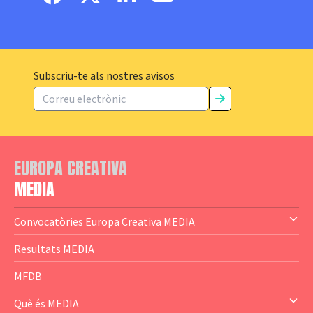
Subscriu-te als nostres avisos
EUROPA CREATIVA
MEDIA
Convocatòries Europa Creativa MEDIA
— Content Cluster
Resultats MEDIA
— Business Cluster
MFDB
— Audience Cluster
Què és MEDIA