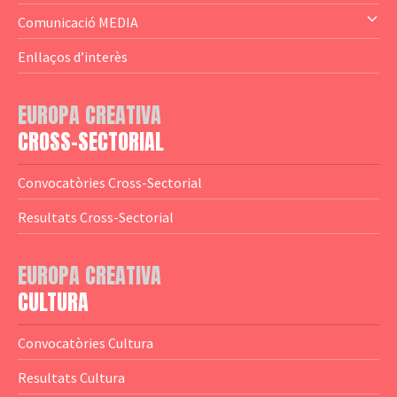
— Altres
— El subprograma MEDIA
Comunicació MEDIA
— Agència Executiva
— Estrenes a Catalunya
Enllaços d’interès
— Adreces MEDIA
— eMEDIAcat
EUROPA CREATIVA
— Logotips
— Notícies
CROSS-SECTORIAL
— Publicacions
Convocatòries Cross-Sectorial
— Guies MEDIA
Resultats Cross-Sectorial
— Altres Guies
— Presentacions
EUROPA CREATIVA
CULTURA
— Estudis
— Anuaris
Convocatòries Cultura
— Catàlegs
Resultats Cultura