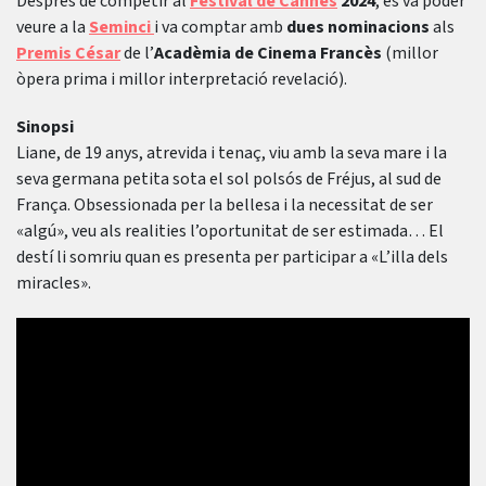
Després de competir al
Festival de Cannes
2024
, es va poder
veure a la
Seminci
i va comptar amb
dues nominacions
als
Premis César
de l’
Acadèmia de Cinema Francès
(millor
òpera prima i millor interpretació revelació).
Sinopsi
Liane, de 19 anys, atrevida i tenaç, viu amb la seva mare i la
seva germana petita sota el sol polsós de Fréjus, al sud de
França. Obsessionada per la bellesa i la necessitat de ser
«algú», veu als realities l’oportunitat de ser estimada… El
destí li somriu quan es presenta per participar a «L’illa dels
miracles».