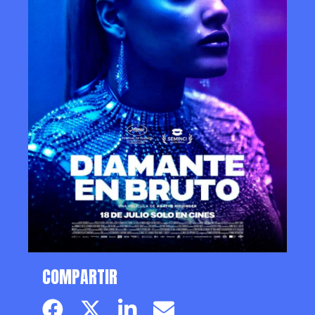
COMPARTIR
Facebook page
Twitter page
Linkedin
Email