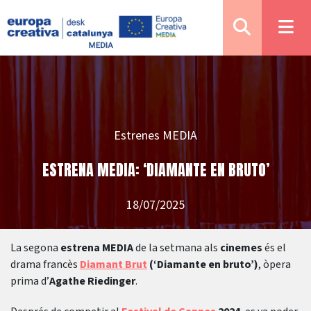
Estrenes MEDIA
ESTRENA MEDIA: ‘DIAMANTE EN BRUTO’
18/07/2025
La segona
estrena MEDIA
de la setmana als
cinemes
és el
drama francès
Diamant Brut
(‘Diamante en bruto’)
, òpera
prima d’
Agathe Riedinger
.