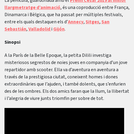
La pel·lícula, guardonada amb el
Premi César 2019 al millor
llargmetratge d’animació
, és una coproducció entre França,
Dinamarca i Bèlgica, que ha passat per múltiples festivals,
entre els quals destaquen els d’
Annecy
,
Sitges
,
San
Sebastián
,
Valladolid
i
Gijón
.
Sinopsi
A la París de la Belle Epoque, la petita Dilili investiga
misteriosos segrestos de noies joves en companyia d’un jove
repartidor amb scooter. Ella va d’aventura en aventura a
través de la prestigiosa ciutat, coneixent homes i dones
extraordinàries que l’ajuden, i també dolents, que s’enfurien
des de les ombres. Els dos amics faran que la llum, la llibertat
i l’alegria de viure junts triomfin per sobre de tot.