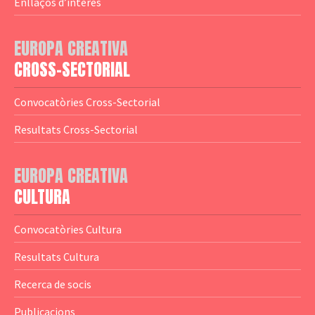
— Agència Executiva
— Estrenes a Catalunya
Enllaços d’interès
— Adreces MEDIA
— eMEDIAcat
EUROPA CREATIVA
— Logotips
— Notícies
CROSS-SECTORIAL
— Publicacions
Convocatòries Cross-Sectorial
— Guies MEDIA
Resultats Cross-Sectorial
— Altres Guies
— Presentacions
EUROPA CREATIVA
CULTURA
— Estudis
— Anuaris
Convocatòries Cultura
— Catàlegs
Resultats Cultura
— Estadístiques
Recerca de socis
Publicacions