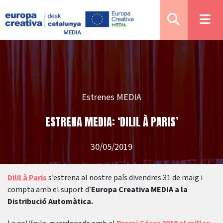
Estrenes MEDIA
ESTRENA MEDIA: ‘DILIL À PARIS’
30/05/2019
Dilil à Paris
s’estrena al nostre país divendres 31 de maig i
compta amb el suport d’
Europa Creativa MEDIA a la
Distribució Automàtica.