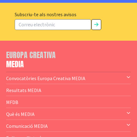
Subscriu-te als nostres avisos
EUROPA CREATIVA
MEDIA
Convocatòries Europa Creativa MEDIA
— Content Cluster
Resultats MEDIA
— Business Cluster
MFDB
— Audience Cluster
Què és MEDIA
— Altres
— El subprograma MEDIA
Comunicació MEDIA