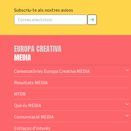
Subscriu-te als nostres avisos
EUROPA CREATIVA
MEDIA
Convocatòries Europa Creativa MEDIA
— Content Cluster
Resultats MEDIA
— Business Cluster
MFDB
— Audience Cluster
Què és MEDIA
— Altres
— El subprograma MEDIA
Comunicació MEDIA
— Agència Executiva
— Estrenes a Catalunya
Enllaços d’interès