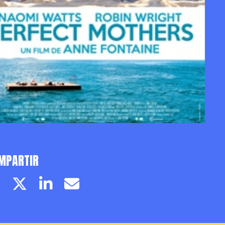
MPARTIR
Facebook page
Twitter page
Linkedin
Email