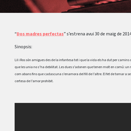
“
Dos madres perfectas
” s’estrena avui 30 de maig de 2014
Sinopsis:
Lil i Ros són amigues des de la infantesa tot i que la vida els ha dut per camins
que les unia no s’ha debilitat. Les dues s’adonen que tenen molt en comú: un ma
com abans fins que cadascuna s’enamora del fill de l’altre. El fet de tornar a
certesa de l’amor prohibit.