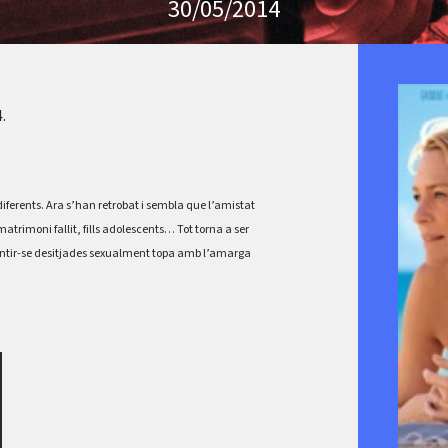
30/05/2014
.
 diferents. Ara s’han retrobat i sembla que l’amistat
trimoni fallit, fills adolescents… Tot torna a ser
 sentir-se desitjades sexualment topa amb l’amarga