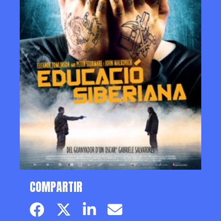
COMPARTIR
Facebook page
Twitter page
Linkedin
Email