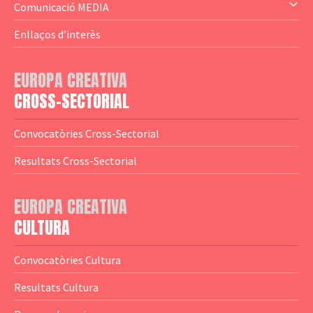
— Altres
— El subprograma MEDIA
Comunicació MEDIA
— Agència Executiva
— Estrenes a Catalunya
Enllaços d’interès
— Adreces MEDIA
— eMEDIAcat
EUROPA CREATIVA
— Logotips
— Notícies
CROSS-SECTORIAL
— Publicacions
Convocatòries Cross-Sectorial
— Guies MEDIA
Resultats Cross-Sectorial
— Altres Guies
— Presentacions
EUROPA CREATIVA
CULTURA
— Estudis
— Anuaris
Convocatòries Cultura
— Catàlegs
Resultats Cultura
— Estadístiques