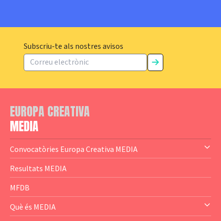
Subscriu-te als nostres avisos
EUROPA CREATIVA
MEDIA
Convocatòries Europa Creativa MEDIA
— Content Cluster
Resultats MEDIA
— Business Cluster
MFDB
— Audience Cluster
Què és MEDIA