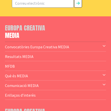
EUROPA CREATIVA
MEDIA
Convocatòries Europa Creativa MEDIA
— Content Cluster
Resultats MEDIA
— Business Cluster
MFDB
— Audience Cluster
Què és MEDIA
— Altres
— El subprograma MEDIA
Comunicació MEDIA
— Agència Executiva
— Estrenes a Catalunya
Enllaços d’interès
— Adreces MEDIA
— eMEDIAcat