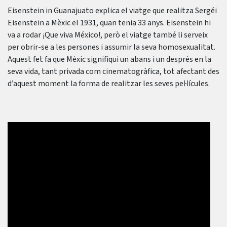
Eisenstein in Guanajuato explica el viatge que realitza Sergéi
Eisenstein a Mèxic el 1931, quan tenia 33 anys. Eisenstein hi
va a rodar ¡Que viva México!, però el viatge també li serveix
per obrir-se a les persones i assumir la seva homosexualitat.
Aquest fet fa que Mèxic signifiqui un abans i un després en la
seva vida, tant privada com cinematogràfica, tot afectant des
d’aquest moment la forma de realitzar les seves pel·lícules.