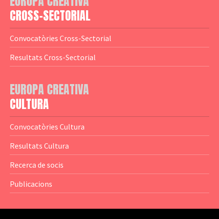
EUROPA CREATIVA
— Logotips
— Notícies
CROSS-SECTORIAL
— Publicacions
Convocatòries Cross-Sectorial
— Guies MEDIA
Resultats Cross-Sectorial
— Altres Guies
— Presentacions
EUROPA CREATIVA
CULTURA
— Estudis
— Anuaris
Convocatòries Cultura
— Catàlegs
Resultats Cultura
— Estadístiques
Recerca de socis
Publicacions