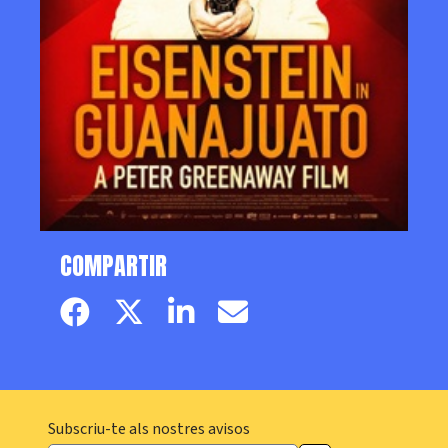
COMPARTIR
Facebook page
Twitter page
Linkedin
Email
Subscriu-te als nostres avisos