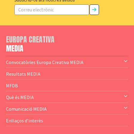
Subscriu-te als nostres avisos
EUROPA CREATIVA
MEDIA
Convocatòries Europa Creativa MEDIA
— Content Cluster
Resultats MEDIA
— Business Cluster
MFDB
— Audience Cluster
Què és MEDIA
— Altres
— El subprograma MEDIA
Comunicació MEDIA
— Agència Executiva
— Estrenes a Catalunya
Enllaços d’interès
— Adreces MEDIA
— eMEDIAcat