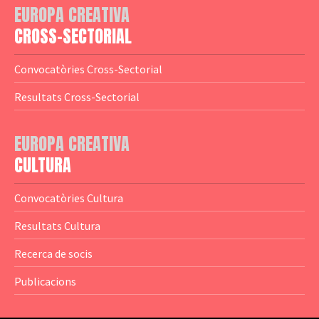
EUROPA CREATIVA
— Logotips
— Notícies
CROSS-SECTORIAL
— Publicacions
Convocatòries Cross-Sectorial
— Guies MEDIA
Resultats Cross-Sectorial
— Altres Guies
— Presentacions
EUROPA CREATIVA
CULTURA
— Estudis
— Anuaris
Convocatòries Cultura
— Catàlegs
Resultats Cultura
— Estadístiques
Recerca de socis
Publicacions