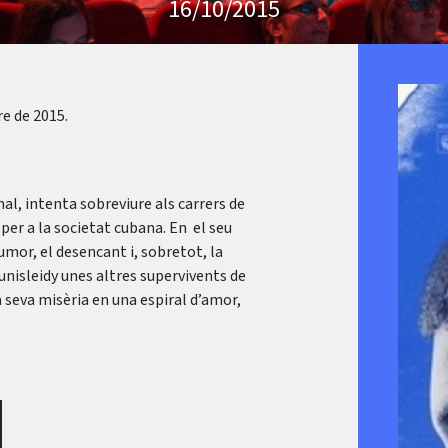
16/10/2015
re de 2015.
al, intenta sobreviure als carrers de
 per a la societat cubana. En el seu
umor, el desencant i, sobretot, la
unisleidy unes altres supervivents de
a seva misèria en una espiral d’amor,