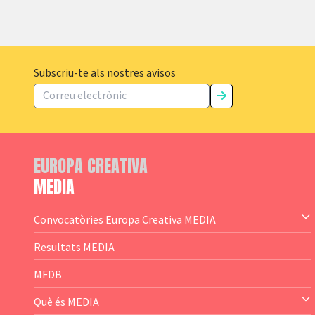
Subscriu-te als nostres avisos
EUROPA CREATIVA
MEDIA
Convocatòries Europa Creativa MEDIA
— Content Cluster
Resultats MEDIA
— Business Cluster
MFDB
— Audience Cluster
Què és MEDIA