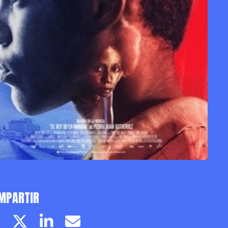
MPARTIR
Facebook page
Twitter page
Linkedin
Email