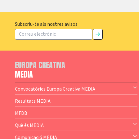
Subscriu-te als nostres avisos
EUROPA CREATIVA
MEDIA
Convocatòries Europa Creativa MEDIA
— Content Cluster
Resultats MEDIA
— Business Cluster
MFDB
— Audience Cluster
Què és MEDIA
— Altres
— El subprograma MEDIA
Comunicació MEDIA