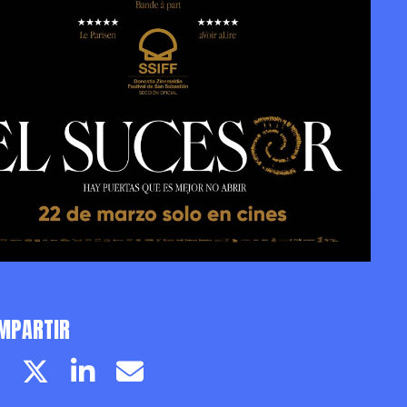
MPARTIR
Facebook page
Twitter page
Linkedin
Email