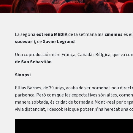
La segona
estrena MEDIA
de la setmana als
cinemes
és el
sucesor’
), de
Xavier Legrand
.
Una coproducció entre França, Canadà i Bèlgica, que va com
de San Sebastián
.
Sinopsi
Ellias Barnès, de 30 anys, acaba de ser nomenat nou direct
parisenca. Però com que les expectatives són altes, comen
manera sobtada, és cridat de tornada a Mont-real per organi
vivia distanciat, i descobreix que potser n’ha heretat una co