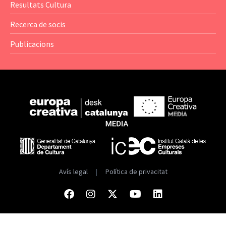
Resultats Cultura
— Estadístiques
Recerca de socis
Publicacions
Avís legal
|
Política de privacitat
Facebook
Instagram
Twitter
Youtube
Linkedin