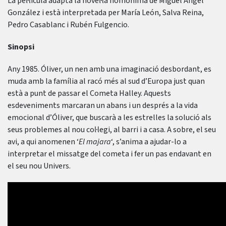
La pel·lícula adapta la novel·la homònima de Miguel Ángel
González i està interpretada per María León, Salva Reina,
Pedro Casablanc i Rubén Fulgencio.
Sinopsi
Any 1985. Óliver, un nen amb una imaginació desbordant, es
muda amb la família al racó més al sud d’Europa just quan
està a punt de passar el Cometa Halley. Aquests
esdeveniments marcaran un abans i un després a la vida
emocional d’Óliver, que buscarà a les estrelles la solució als
seus problemes al nou col·legi, al barri i a casa. A sobre, el seu
avi, a qui anomenen ‘
El majara
‘, s’anima a ajudar-lo a
interpretar el missatge del cometa i fer un pas endavant en
el seu nou Univers.