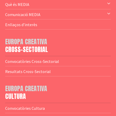
— Audience Cluster
Què és MEDIA
— Altres
— El subprograma MEDIA
Comunicació MEDIA
— Agència Executiva
— Estrenes a Catalunya
Enllaços d’interès
— Adreces MEDIA
— eMEDIAcat
EUROPA CREATIVA
— Logotips
— Notícies
CROSS-SECTORIAL
— Publicacions
Convocatòries Cross-Sectorial
— Guies MEDIA
Resultats Cross-Sectorial
— Altres Guies
— Presentacions
EUROPA CREATIVA
CULTURA
— Estudis
— Anuaris
Convocatòries Cultura
— Catàlegs