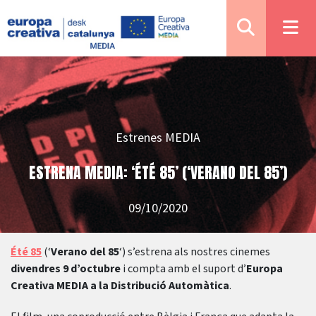
Estrenes MEDIA
ESTRENA MEDIA: ‘ÉTÉ 85’ (‘VERANO DEL 85’)
09/10/2020
Été 85
(‘
Verano del 85
‘) s’estrena als nostres cinemes
divendres 9 d’octubre
i compta amb el suport d’
Europa
Creativa MEDIA a la Distribució Automàtica
.