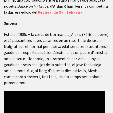
El film, una coproducció entre Bèlgia i França que adapta la
novel·la
Dance on My Grave,
d’
Aidan Chambers
, va competir a
la darrera edició del
Festival de San Sebastián
.
Sinopsi
Estiu de 1985. A la costa de Normandia, Alexis (Félix Lefebvre)
està passant les seves vacances en un resort ple de luxes.
Malgrat que el normal per la seva edat seria tenir aventures i
gaudir dels esports aquàtics, Alexis ha fet un pacte d’amistat
amb el seu millor amic, un jurament de per vida. Lluny de
gaudir dels seus desitjos de la pubertat, el jove fantasieja
amb la mort. Així, al llarg d’aquests dies estivals, Alexis
començarà a créixer i, fins i tot, tindrà temps per trobar el
primer amor.