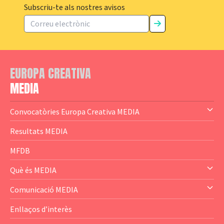
Subscriu-te als nostres avisos
EUROPA CREATIVA
MEDIA
Convocatòries Europa Creativa MEDIA
— Content Cluster
Resultats MEDIA
— Business Cluster
MFDB
— Audience Cluster
Què és MEDIA
— Altres
— El subprograma MEDIA
Comunicació MEDIA
— Agència Executiva
— Estrenes a Catalunya
Enllaços d’interès