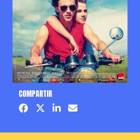
COMPARTIR
Facebook page
Twitter page
Linkedin
Email