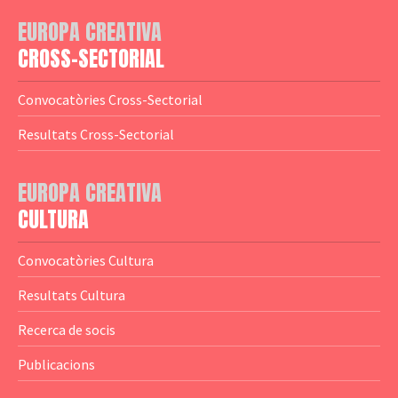
— Adreces MEDIA
— eMEDIAcat
EUROPA CREATIVA
— Logotips
— Notícies
CROSS-SECTORIAL
— Publicacions
Convocatòries Cross-Sectorial
— Guies MEDIA
Resultats Cross-Sectorial
— Altres Guies
— Presentacions
EUROPA CREATIVA
CULTURA
— Estudis
— Anuaris
Convocatòries Cultura
— Catàlegs
Resultats Cultura
— Estadístiques
Recerca de socis
Publicacions