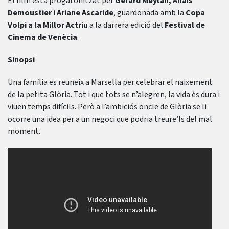
El film està progatonitzat per
Gérard Meylan,
Anaïs
Demoustier i Ariane Ascaride
, guardonada amb la
Copa
Volpi a la Millor Actriu
a la darrera edició del
Festival de
Cinema de Venècia
.
Sinopsi
Una família es reuneix a Marsella per celebrar el naixement
de la petita Glòria. Tot i que tots se n’alegren, la vida és dura i
viuen temps difícils. Però a l’ambiciós oncle de Glòria se li
ocorre una idea per a un negoci que podria treure’ls del mal
moment.