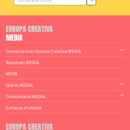
EUROPA CREATIVA
MEDIA
Convocatòries Europa Creativa MEDIA
— Content Cluster
Resultats MEDIA
— Business Cluster
MFDB
— Audience Cluster
Què és MEDIA
— Altres
— El subprograma MEDIA
Comunicació MEDIA
— Agència Executiva
— Estrenes a Catalunya
Enllaços d’interès
— Adreces MEDIA
— eMEDIAcat
EUROPA CREATIVA