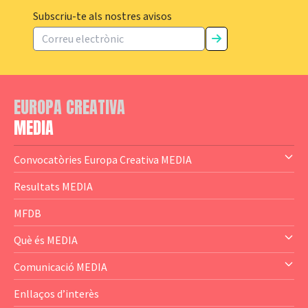
Subscriu-te als nostres avisos
EUROPA CREATIVA
MEDIA
Convocatòries Europa Creativa MEDIA
— Content Cluster
Resultats MEDIA
— Business Cluster
MFDB
— Audience Cluster
Què és MEDIA
— Altres
— El subprograma MEDIA
Comunicació MEDIA
— Agència Executiva
— Estrenes a Catalunya
Enllaços d’interès