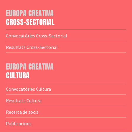
— Adreces MEDIA
— eMEDIAcat
EUROPA CREATIVA
— Logotips
— Notícies
CROSS-SECTORIAL
— Publicacions
Convocatòries Cross-Sectorial
— Guies MEDIA
Resultats Cross-Sectorial
— Altres Guies
— Presentacions
EUROPA CREATIVA
CULTURA
— Estudis
— Anuaris
Convocatòries Cultura
— Catàlegs
Resultats Cultura
— Estadístiques
Recerca de socis
Publicacions