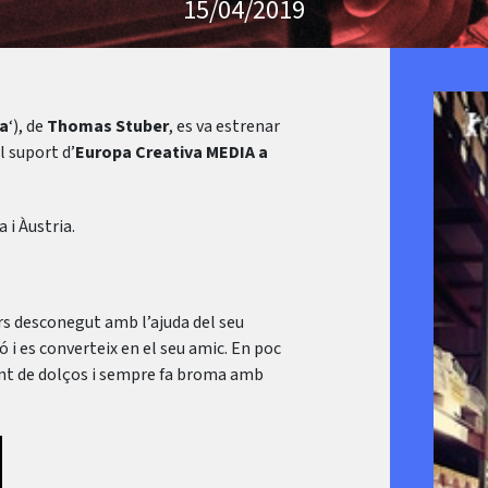
15/04/2019
na
‘), de
Thomas Stuber
, es va estrenar
l suport d’
Europa Creativa MEDIA a
 i Àustria.
rs desconegut amb l’ajuda del seu
 i es converteix en el seu amic. En poc
nt de dolços i sempre fa broma amb