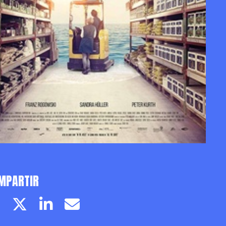
MPARTIR
Facebook page
Twitter page
Linkedin
Email