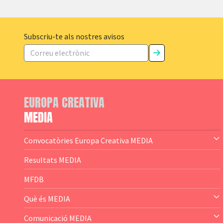
Subscriu-te als nostres avisos
EUROPA CREATIVA
MEDIA
Convocatòries Europa Creativa MEDIA
— Content Cluster
Resultats MEDIA
— Business Cluster
MFDB
— Audience Cluster
Què és MEDIA
— Altres
— El subprograma MEDIA
Comunicació MEDIA