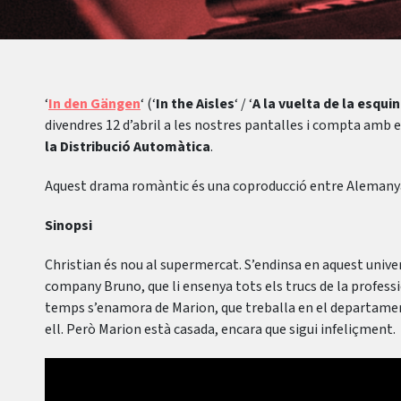
‘
In den Gängen
‘ (‘
In the Aisles
‘ / ‘
A la vuelta de la esqui
divendres 12 d’abril a les nostres pantalles i compta amb e
la Distribució Automàtica
.
Aquest drama romàntic és una coproducció entre Alemanya
Sinopsi
Christian és nou al supermercat. S’endinsa en aquest unive
company Bruno, que li ensenya tots els trucs de la professió
temps s’enamora de Marion, que treballa en el departame
ell. Però Marion està casada, encara que sigui infeliçment.