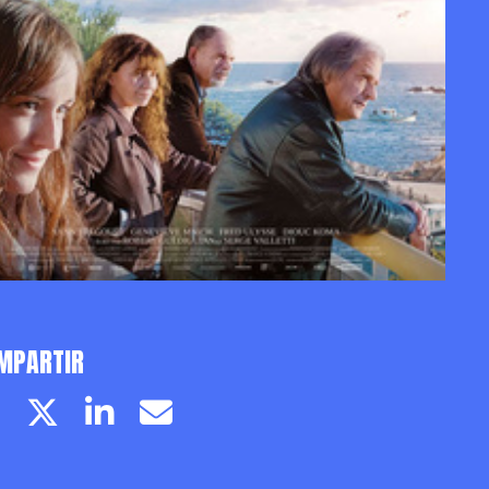
MPARTIR
Facebook page
Twitter page
Linkedin
Email