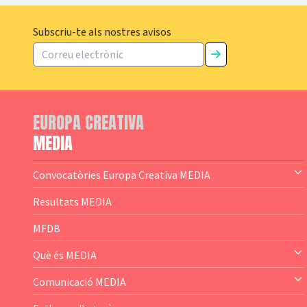
Subscriu-te als nostres avisos
EUROPA CREATIVA
MEDIA
Convocatòries Europa Creativa MEDIA
— Content Cluster
Resultats MEDIA
— Business Cluster
MFDB
— Audience Cluster
Què és MEDIA
— Altres
— El subprograma MEDIA
Comunicació MEDIA