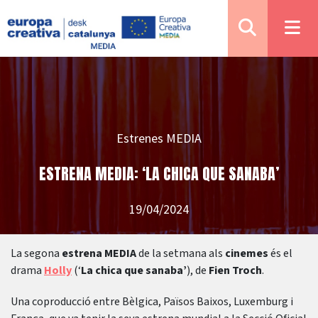
Estrenes MEDIA
ESTRENA MEDIA: ‘LA CHICA QUE SANABA’
19/04/2024
La segona
estrena MEDIA
de la setmana als
cinemes
és el
drama
Holly
(‘
La chica que sanaba’
), de
Fien Troch
.
Una coproducció entre Bèlgica, Països Baixos, Luxemburg i