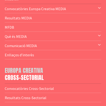
Convocatòries Europa Creativa MEDIA
— Content Cluster
Resultats MEDIA
— Business Cluster
MFDB
— Audience Cluster
Què és MEDIA
— Altres
— El subprograma MEDIA
Comunicació MEDIA
— Agència Executiva
— Estrenes a Catalunya
Enllaços d’interès
— Adreces MEDIA
— eMEDIAcat
EUROPA CREATIVA
— Logotips
— Notícies
CROSS-SECTORIAL
— Publicacions
Convocatòries Cross-Sectorial
— Guies MEDIA
Resultats Cross-Sectorial
— Altres Guies