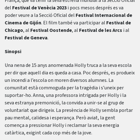
França, que va tenir la seva estrena mundial a la Secció Oficial
del
Festival de Venècia 2023
i pocs mesos després es va
poder veure a la Secció Oficial del
Festival Internacional de
Cinema de Gijón
. El film també va participar al
Festival de
Chicago
, al
Festival Oostende
, al
Festival de les Arcs
i al
Festival de Geneva
.
Sinopsi
Una nena de 15 anys anomenada Holly truca a la seva escola
per dir que aquell dia es queda a casa. Poc després, es produeix
un incendi a l’escola on moren diversos alumnes. La
comunitat està commoguda per la tragèdia i s’uneix per
suportar-ho. Anna, una professora intrigada per Holly i la
seva estranya premonició, la convida a unir-se al grup de
voluntariat que dirigeix. La presència de Holly sembla portar
pau mental, calidesa i esperança. Però aviat, la gent
comença a pressionar Holly i reclamar la seva energia
catàrtica, exigint cada cop més de la jove.