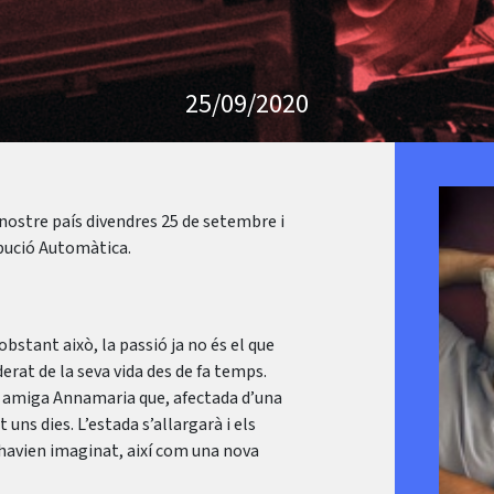
25/09/2020
 nostre país divendres 25 de setembre i
ibució Automàtica.
obstant això, la passió ja no és el que
erat de la seva vida des de fa temps.
va amiga Annamaria que, afectada d’una
uns dies. L’estada s’allargarà i els
 havien imaginat, així com una nova