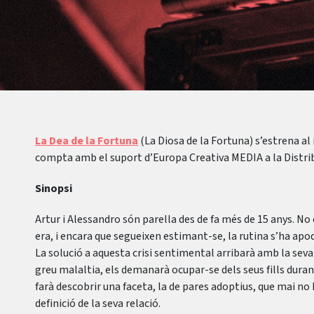
La Dea de la Fortuna
(La Diosa de la Fortuna) s’estrena al
compta amb el suport d’Europa Creativa MEDIA a la Distr
Sinopsi
Artur i Alessandro són parella des de fa més de 15 anys. No 
era, i encara que segueixen estimant-se, la rutina s’ha apod
La solució a aquesta crisi sentimental arribarà amb la se
greu malaltia, els demanarà ocupar-se dels seus fills durant 
farà descobrir una faceta, la de pares adoptius, que mai no
definició de la seva relació.