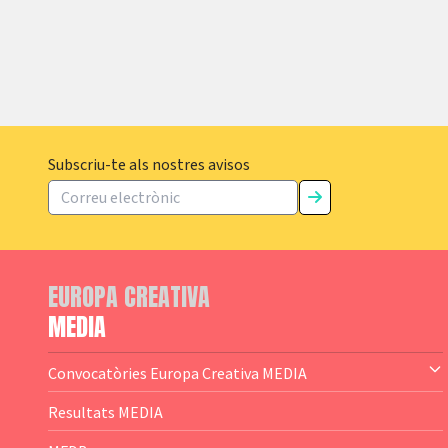
Subscriu-te als nostres avisos
EUROPA CREATIVA
MEDIA
Convocatòries Europa Creativa MEDIA
— Content Cluster
Resultats MEDIA