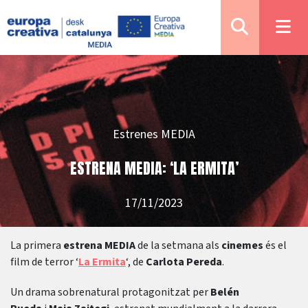
Estrenes MEDIA
ESTRENA MEDIA: ‘LA ERMITA’
17/11/2023
La primera
estrena MEDIA
de la setmana als
cinemes
és el
film de terror ‘
La Ermita
‘, de
Carlota Pereda
.
Un drama sobrenatural protagonitzat per
Belén