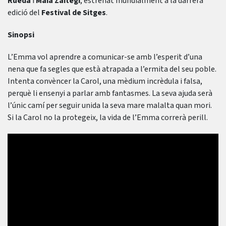
Rueda
i
Maia Zaitegi
, estrenat mundialment a la darrera
edició del
Festival de Sitges
.
Sinopsi
L’Emma vol aprendre a comunicar-se amb l’esperit d’una
nena que fa segles que està atrapada a l’ermita del seu poble.
Intenta convèncer la Carol, una mèdium incrèdula i falsa,
perquè li ensenyi a parlar amb fantasmes. La seva ajuda serà
l’únic camí per seguir unida la seva mare malalta quan mori.
Si la Carol no la protegeix, la vida de l’Emma correrà perill.