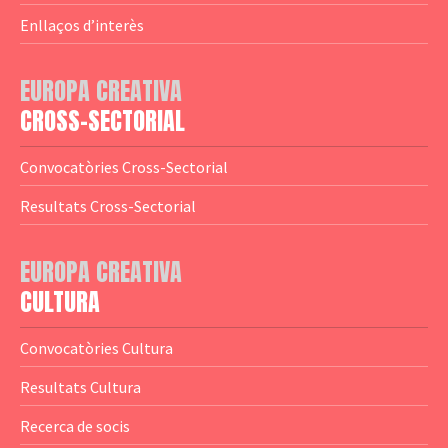
— Agència Executiva
— Estrenes a Catalunya
Enllaços d’interès
— Adreces MEDIA
— eMEDIAcat
EUROPA CREATIVA
— Logotips
— Notícies
CROSS-SECTORIAL
— Publicacions
Convocatòries Cross-Sectorial
— Guies MEDIA
Resultats Cross-Sectorial
— Altres Guies
— Presentacions
EUROPA CREATIVA
CULTURA
— Estudis
— Anuaris
Convocatòries Cultura
— Catàlegs
Resultats Cultura
— Estadístiques
Recerca de socis