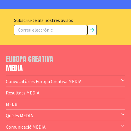
Subscriu-te als nostres avisos
EUROPA CREATIVA
MEDIA
Convocatòries Europa Creativa MEDIA
— Content Cluster
Resultats MEDIA
— Business Cluster
MFDB
— Audience Cluster
Què és MEDIA
— Altres
— El subprograma MEDIA
Comunicació MEDIA