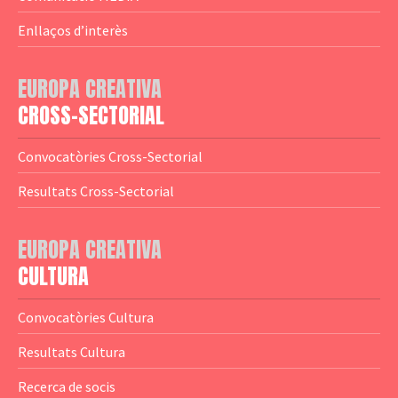
— Agència Executiva
— Estrenes a Catalunya
Enllaços d’interès
— Adreces MEDIA
— eMEDIAcat
EUROPA CREATIVA
— Logotips
— Notícies
CROSS-SECTORIAL
— Publicacions
Convocatòries Cross-Sectorial
— Guies MEDIA
Resultats Cross-Sectorial
— Altres Guies
— Presentacions
EUROPA CREATIVA
CULTURA
— Estudis
— Anuaris
Convocatòries Cultura
— Catàlegs
Resultats Cultura
— Estadístiques
Recerca de socis