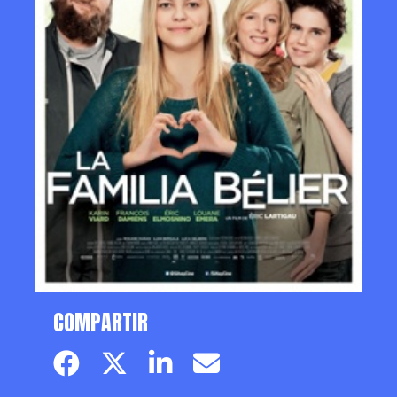
COMPARTIR
Facebook page
Twitter page
Linkedin
Email