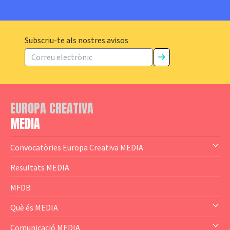
Subscriu-te als nostres avisos
EUROPA CREATIVA
MEDIA
Convocatòries Europa Creativa MEDIA
— Content Cluster
Resultats MEDIA
— Business Cluster
MFDB
— Audience Cluster
Què és MEDIA
— Altres
— El subprograma MEDIA
Comunicació MEDIA