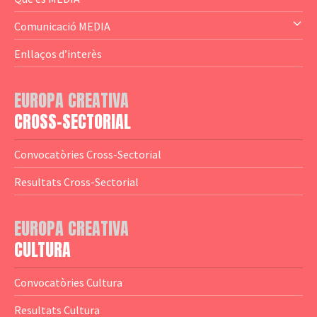
— Altres
— El subprograma MEDIA
Comunicació MEDIA
— Agència Executiva
— Estrenes a Catalunya
Enllaços d’interès
— Adreces MEDIA
— eMEDIAcat
EUROPA CREATIVA
— Logotips
— Notícies
CROSS-SECTORIAL
— Publicacions
Convocatòries Cross-Sectorial
— Guies MEDIA
Resultats Cross-Sectorial
— Altres Guies
— Presentacions
EUROPA CREATIVA
CULTURA
— Estudis
— Anuaris
Convocatòries Cultura
— Catàlegs
Resultats Cultura