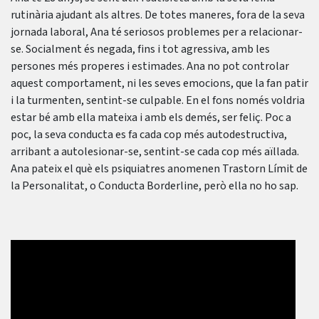
rutinària ajudant als altres. De totes maneres, fora de la seva
jornada laboral, Ana té seriosos problemes per a relacionar-
se. Socialment és negada, fins i tot agressiva, amb les
persones més properes i estimades. Ana no pot controlar
aquest comportament, ni les seves emocions, que la fan patir
i la turmenten, sentint-se culpable. En el fons només voldria
estar bé amb ella mateixa i amb els demés, ser feliç. Poc a
poc, la seva conducta es fa cada cop més autodestructiva,
arribant a autolesionar-se, sentint-se cada cop més aïllada.
Ana pateix el què els psiquiatres anomenen Trastorn Límit de
la Personalitat, o Conducta Borderline, però ella no ho sap.