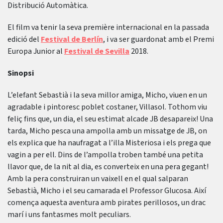
Distribució Automàtica.
El film va tenir la seva première internacional en la passada
edició del
Festival de Berlín
, i va ser guardonat amb el Premi
Europa Junior al
Festival de Sevilla
2018.
Sinopsi
L’elefant Sebastià i la seva millor amiga, Micho, viuen en un
agradable i pintoresc poblet costaner, Villasol. Tothom viu
feliç fins que, un dia, el seu estimat alcade JB desapareix! Una
tarda, Micho pesca una ampolla amb un missatge de JB, on
els explica que ha naufragat a l’illa Misteriosa i els prega que
vagin a per ell. Dins de l’ampolla troben també una petita
llavor que, de la nit al dia, es converteix en una pera gegant!
Amb la pera construiran un vaixell en el qual salparan
Sebastià, Micho i el seu camarada el Professor Glucosa. Així
comença aquesta aventura amb pirates perillosos, un drac
marí i uns fantasmes molt peculiars.