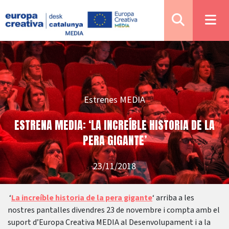
Estrenes MEDIA
ESTRENA MEDIA: ‘LA INCREÍBLE HISTORIA DE LA
PERA GIGANTE’
23/11/2018
‘
La increíble historia de la pera gigante
‘ arriba a les
nostres pantalles divendres 23 de novembre i compta amb el
suport d’Europa Creativa MEDIA al Desenvolupament i a la