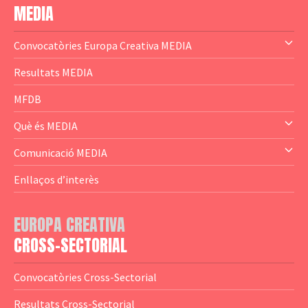
MEDIA
Convocatòries Europa Creativa MEDIA
— Content Cluster
Resultats MEDIA
— Business Cluster
MFDB
— Audience Cluster
Què és MEDIA
— Altres
— El subprograma MEDIA
Comunicació MEDIA
— Agència Executiva
— Estrenes a Catalunya
Enllaços d’interès
— Adreces MEDIA
— eMEDIAcat
EUROPA CREATIVA
— Logotips
— Notícies
CROSS-SECTORIAL
— Publicacions
Convocatòries Cross-Sectorial
— Guies MEDIA
Resultats Cross-Sectorial