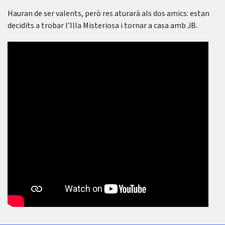
Hauran de ser valents, però res aturarà als dos amics: estan
decidits a trobar l’Illa Misteriosa i tornar a casa amb JB.