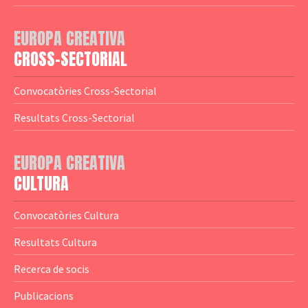
— Adreces MEDIA
— eMEDIAcat
EUROPA CREATIVA
— Logotips
— Notícies
CROSS-SECTORIAL
— Publicacions
Convocatòries Cross-Sectorial
— Guies MEDIA
Resultats Cross-Sectorial
— Altres Guies
— Presentacions
EUROPA CREATIVA
CULTURA
— Estudis
— Anuaris
Convocatòries Cultura
— Catàlegs
Resultats Cultura
— Estadístiques
Recerca de socis
Publicacions