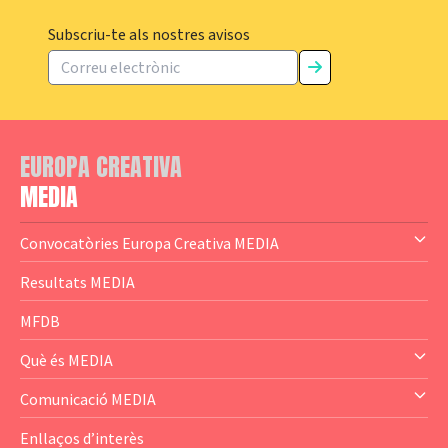
Subscriu-te als nostres avisos
EUROPA CREATIVA
MEDIA
Convocatòries Europa Creativa MEDIA
— Content Cluster
Resultats MEDIA
— Business Cluster
MFDB
— Audience Cluster
Què és MEDIA
— Altres
— El subprograma MEDIA
Comunicació MEDIA
— Agència Executiva
— Estrenes a Catalunya
Enllaços d’interès