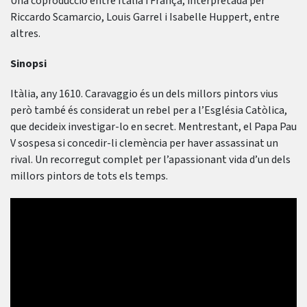
Una coproducció entre Itàlia i França, interpretada per
Riccardo Scamarcio, Louis Garrel i Isabelle Huppert, entre
altres.
Sinopsi
Itàlia, any 1610. Caravaggio és un dels millors pintors vius
però també és considerat un rebel per a l’Església Catòlica,
que decideix investigar-lo en secret. Mentrestant, el Papa Pau
V sospesa si concedir-li clemència per haver assassinat un
rival. Un recorregut complet per l’apassionant vida d’un dels
millors pintors de tots els temps.