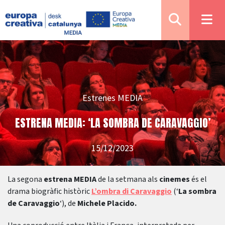
Estrenes MEDIA
ESTRENA MEDIA: ‘LA SOMBRA DE CARAVAGGIO’
15/12/2023
La segona
estrena MEDIA
de la setmana als
cinemes
és el
drama biogràfic històric
L’ombra di Caravaggio
(‘
La sombra
de Caravaggio
‘), de
Michele Placido.