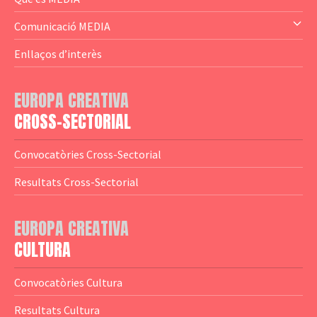
— Altres
— El subprograma MEDIA
Comunicació MEDIA
— Agència Executiva
— Estrenes a Catalunya
Enllaços d’interès
— Adreces MEDIA
— eMEDIAcat
EUROPA CREATIVA
— Logotips
— Notícies
CROSS-SECTORIAL
— Publicacions
Convocatòries Cross-Sectorial
— Guies MEDIA
Resultats Cross-Sectorial
— Altres Guies
— Presentacions
EUROPA CREATIVA
CULTURA
— Estudis
— Anuaris
Convocatòries Cultura
— Catàlegs
Resultats Cultura