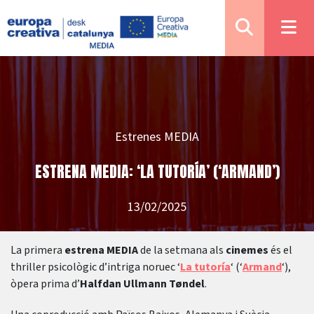
Estrenes MEDIA
ESTRENA MEDIA: ‘LA TUTORÍA’ (‘ARMAND’)
13/02/2025
La primera
estrena MEDIA
de la setmana als
cinemes
és el
thriller psicològic d’intriga noruec ‘
La tutoría
‘ (‘
Armand
‘),
òpera prima d’
Halfdan Ullmann Tøndel
.