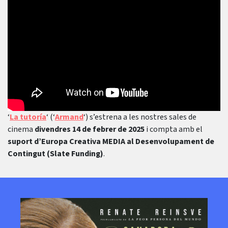
‘
La tutoría
‘ (‘
Armand
‘) s’estrena a les nostres sales de
cinema
divendres 14 de febrer de 2025
i compta amb el
suport d’Europa Creativa MEDIA al Desenvolupament de
Contingut (Slate Funding)
.