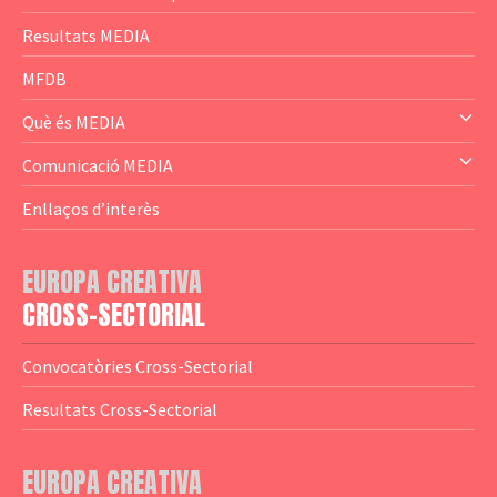
— Content Cluster
Resultats MEDIA
— Business Cluster
MFDB
— Audience Cluster
Què és MEDIA
— Altres
— El subprograma MEDIA
Comunicació MEDIA
— Agència Executiva
— Estrenes a Catalunya
Enllaços d’interès
— Adreces MEDIA
— eMEDIAcat
EUROPA CREATIVA
— Logotips
— Notícies
CROSS-SECTORIAL
— Publicacions
Convocatòries Cross-Sectorial
— Guies MEDIA
Resultats Cross-Sectorial
— Altres Guies
— Presentacions
EUROPA CREATIVA