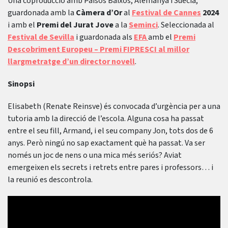
Una coproducció amb Països Baixos, Alemanya i Suècia,
guardonada amb la
Càmera d’Or
al
Festival de Cannes
2024
i amb el
Premi del Jurat Jove
a la
Seminci
. Seleccionada al
Festival de Sevilla
i guardonada als
EFA
amb el
Premi
Descobriment Europeu – Premi FIPRESCI al millor
llargmetratge d’un director novell
.
Sinopsi
Elisabeth (Renate Reinsve) és convocada d’urgència per a una
tutoria amb la direcció de l’escola. Alguna cosa ha passat
entre el seu fill, Armand, i el seu company Jon, tots dos de 6
anys. Però ningú no sap exactament què ha passat. Va ser
només un joc de nens o una mica més seriós? Aviat
emergeixen els secrets i retrets entre pares i professors… i
la reunió es descontrola.