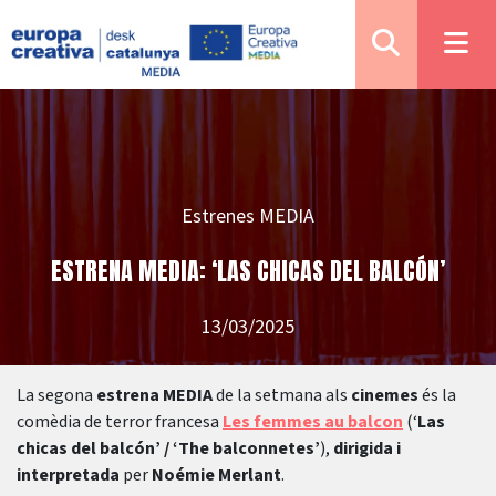
Estrenes MEDIA
ESTRENA MEDIA: ‘LAS CHICAS DEL BALCÓN’
13/03/2025
La segona
estrena MEDIA
de la setmana als
cinemes
és la
comèdia de terror francesa
Les femmes au balcon
(‘
Las
chicas del balcón’ / ‘The balconnetes’
),
dirigida i
interpretada
per
Noémie Merlant
.