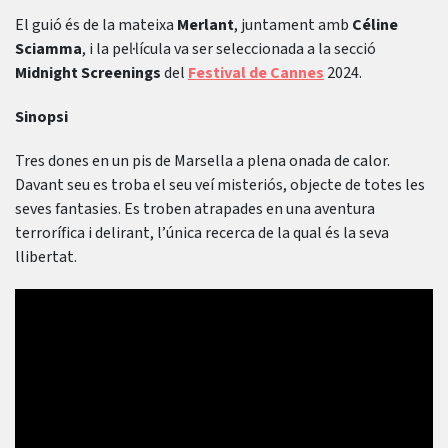
El guió és de la mateixa
Merlant
, juntament amb
Céline
Sciamma
, i la pel·lícula va ser seleccionada a la secció
Midnight Screenings
del
Festival de Cannes
2024.
Sinopsi
Tres dones en un pis de Marsella a plena onada de calor.
Davant seu es troba el seu veí misteriós, objecte de totes les
seves fantasies. Es troben atrapades en una aventura
terrorífica i delirant, l’única recerca de la qual és la seva
llibertat.