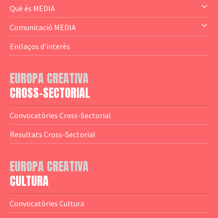
— Audience Cluster
Què és MEDIA
— Altres
— El subprograma MEDIA
Comunicació MEDIA
— Agència Executiva
— Estrenes a Catalunya
Enllaços d’interès
— Adreces MEDIA
— eMEDIAcat
EUROPA CREATIVA
— Logotips
— Notícies
CROSS-SECTORIAL
— Publicacions
Convocatòries Cross-Sectorial
— Guies MEDIA
Resultats Cross-Sectorial
— Altres Guies
— Presentacions
EUROPA CREATIVA
CULTURA
— Estudis
— Anuaris
Convocatòries Cultura
— Catàlegs