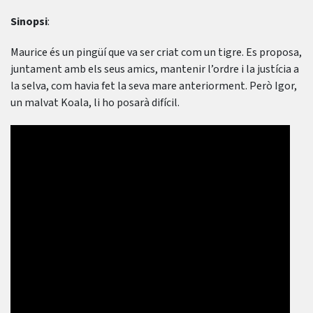
Sinopsi
:
Maurice és un pingüí que va ser criat com un tigre. Es proposa,
juntament amb els seus amics, mantenir l’ordre i la justícia a
la selva, com havia fet la seva mare anteriorment. Però Igor,
un malvat Koala, li ho posarà difícil.