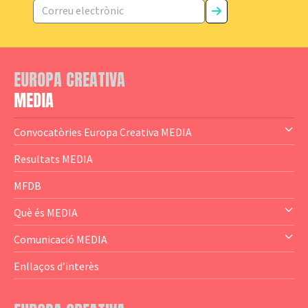
EUROPA CREATIVA
MEDIA
Convocatòries Europa Creativa MEDIA
— Content Cluster
Resultats MEDIA
— Business Cluster
MFDB
— Audience Cluster
Què és MEDIA
— Altres
— El subprograma MEDIA
Comunicació MEDIA
— Agència Executiva
— Estrenes a Catalunya
Enllaços d’interès
— Adreces MEDIA
— eMEDIAcat