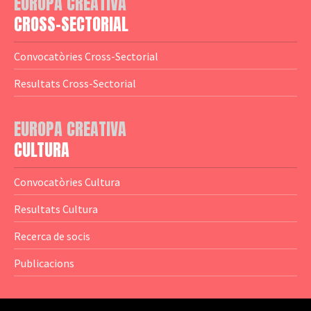
EUROPA CREATIVA
— Logotips
— Notícies
CROSS-SECTORIAL
— Publicacions
Convocatòries Cross-Sectorial
— Guies MEDIA
Resultats Cross-Sectorial
— Altres Guies
— Presentacions
EUROPA CREATIVA
CULTURA
— Estudis
— Anuaris
Convocatòries Cultura
— Catàlegs
Resultats Cultura
— Estadístiques
Recerca de socis
Publicacions