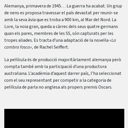
Alemanya, primavera de 1945… La guerra ha acabat. Un grup
de nens es proposa travessar el país devastat per reunir-se
amb la seva àvia que es troba a 900 km, al Mar del Nord. La
Lore, la noia gran, queda a càrrec dels seus quatre germans
quan els pares, membres de les SS, són capturats per les
tropes aliades. Es tracta d’una adaptació de la novel·la
«La
cambra fosca»,
de Rachel Seiffert.
La pel·lícula és de producció majoritàriament alemanya però
compta també amb la participació d’una productora
australiana. L’acadèmia d’aquest darrer país, l’ha seleccionat
com el seu representant per competir a la categoria de
pel·lícula de parla no anglesa als propers premis Oscars.