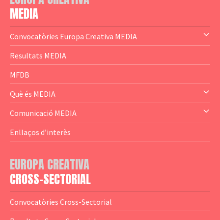
MEDIA
Convocatòries Europa Creativa MEDIA
— Content Cluster
Resultats MEDIA
— Business Cluster
MFDB
— Audience Cluster
Què és MEDIA
— Altres
— El subprograma MEDIA
Comunicació MEDIA
— Agència Executiva
— Estrenes a Catalunya
Enllaços d’interès
— Adreces MEDIA
— eMEDIAcat
EUROPA CREATIVA
— Logotips
— Notícies
CROSS-SECTORIAL
— Publicacions
Convocatòries Cross-Sectorial
— Guies MEDIA