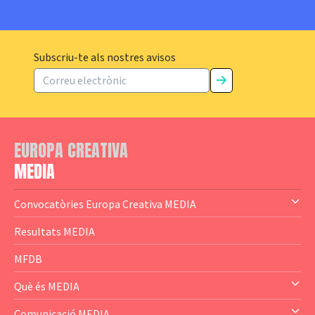
Subscriu-te als nostres avisos
EUROPA CREATIVA
MEDIA
Convocatòries Europa Creativa MEDIA
— Content Cluster
Resultats MEDIA
— Business Cluster
MFDB
— Audience Cluster
Què és MEDIA
— Altres
— El subprograma MEDIA
Comunicació MEDIA