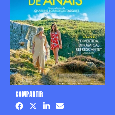
COMPARTIR
Facebook page
Twitter page
Linkedin
Email