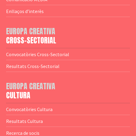
— Agència Executiva
— Estrenes a Catalunya
Enllaços d’interès
— Adreces MEDIA
— eMEDIAcat
EUROPA CREATIVA
— Logotips
— Notícies
CROSS-SECTORIAL
— Publicacions
Convocatòries Cross-Sectorial
— Guies MEDIA
Resultats Cross-Sectorial
— Altres Guies
— Presentacions
EUROPA CREATIVA
CULTURA
— Estudis
— Anuaris
Convocatòries Cultura
— Catàlegs
Resultats Cultura
— Estadístiques
Recerca de socis