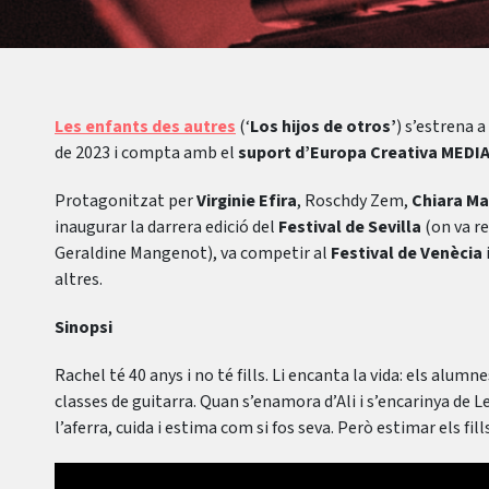
Les enfants des autres
(‘
Los hijos de otros’
) s’estrena a
de 2023 i compta amb el
suport d’Europa Creativa MEDIA 
Protagonitzat per
Virginie Efira
, Roschdy Zem,
Chiara Ma
inaugurar la darrera edició del
Festival de Sevilla
(on va re
Geraldine Mangenot), va competir al
Festival de Venècia
altres.
Sinopsi
Rachel té 40 anys i no té fills. Li encanta la vida: els alumnes
classes de guitarra. Quan s’enamora d’Ali i s’encarinya de Lei
l’aferra, cuida i estima com si fos seva. Però estimar els fi