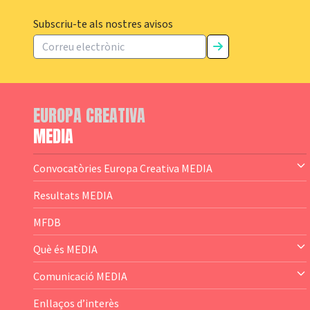
Subscriu-te als nostres avisos
EUROPA CREATIVA
MEDIA
Convocatòries Europa Creativa MEDIA
— Content Cluster
Resultats MEDIA
— Business Cluster
MFDB
— Audience Cluster
Què és MEDIA
— Altres
— El subprograma MEDIA
Comunicació MEDIA
— Agència Executiva
— Estrenes a Catalunya
Enllaços d’interès