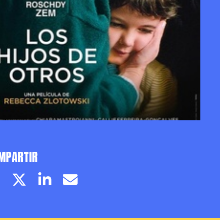
MPARTIR
Facebook page
Twitter page
Linkedin
Email