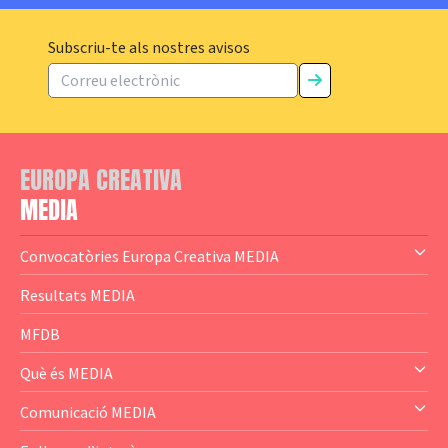
Subscriu-te als nostres avisos
EUROPA CREATIVA
MEDIA
Convocatòries Europa Creativa MEDIA
— Content Cluster
Resultats MEDIA
— Business Cluster
MFDB
— Audience Cluster
Què és MEDIA
— Altres
— El subprograma MEDIA
Comunicació MEDIA