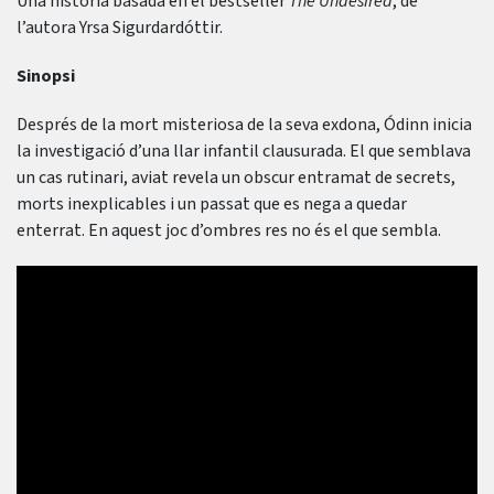
Una història basada en el bestseller
The Undesired
, de
l’autora Yrsa Sigurdardóttir.
Sinopsi
Després de la mort misteriosa de la seva exdona, Ódinn inicia
la investigació d’una llar infantil clausurada. El que semblava
un cas rutinari, aviat revela un obscur entramat de secrets,
morts inexplicables i un passat que es nega a quedar
enterrat. En aquest joc d’ombres res no és el que sembla.