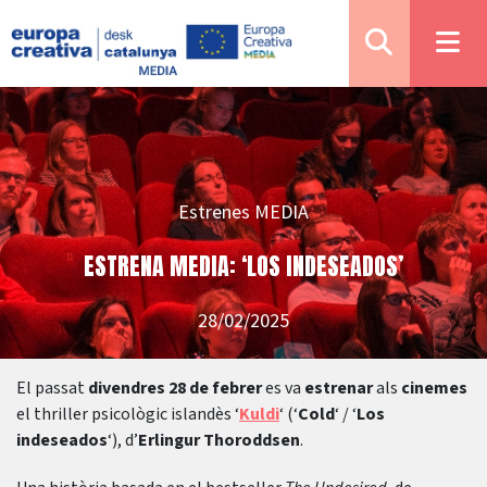
Estrenes MEDIA
ESTRENA MEDIA: ‘LOS INDESEADOS’
28/02/2025
El passat
divendres 28 de febrer
es va
estrenar
als
cinemes
el thriller psicològic islandès ‘
Kuldi
‘ (‘
Cold
‘ / ‘
Los
indeseados
‘), d’
Erlingur Thoroddsen
.