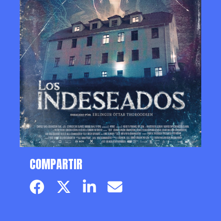
COMPARTIR
Facebook page
Twitter page
Linkedin
Email