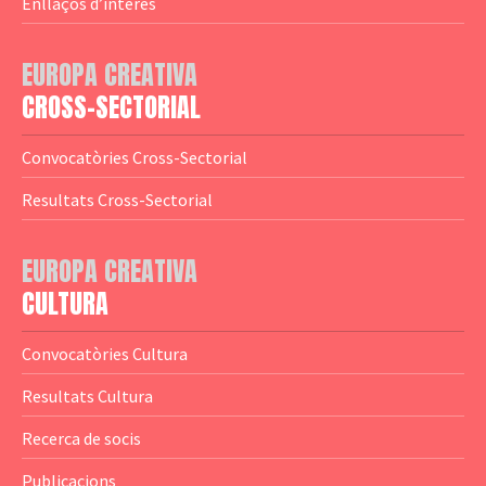
— Agència Executiva
— Estrenes a Catalunya
Enllaços d’interès
— Adreces MEDIA
— eMEDIAcat
EUROPA CREATIVA
— Logotips
— Notícies
CROSS-SECTORIAL
— Publicacions
Convocatòries Cross-Sectorial
— Guies MEDIA
Resultats Cross-Sectorial
— Altres Guies
— Presentacions
EUROPA CREATIVA
CULTURA
— Estudis
— Anuaris
Convocatòries Cultura
— Catàlegs
Resultats Cultura
— Estadístiques
Recerca de socis
Publicacions