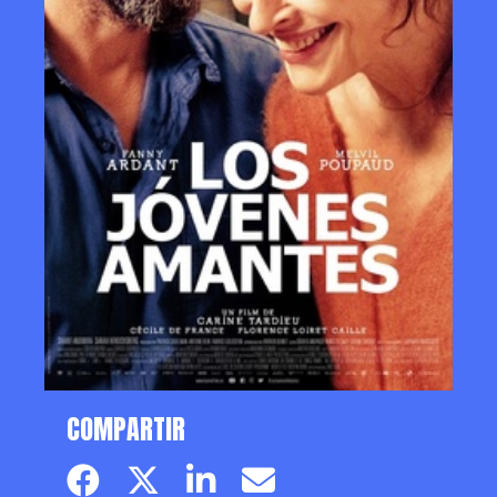
COMPARTIR
Facebook page
Twitter page
Linkedin
Email