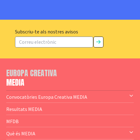
Subscriu-te als nostres avisos
EUROPA CREATIVA
MEDIA
Convocatòries Europa Creativa MEDIA
— Content Cluster
Resultats MEDIA
— Business Cluster
MFDB
— Audience Cluster
Què és MEDIA