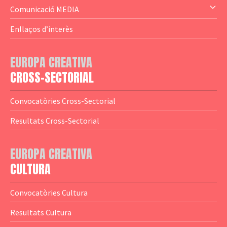
— Altres
— El subprograma MEDIA
Comunicació MEDIA
— Agència Executiva
— Estrenes a Catalunya
Enllaços d’interès
— Adreces MEDIA
— eMEDIAcat
EUROPA CREATIVA
— Logotips
— Notícies
CROSS-SECTORIAL
— Publicacions
Convocatòries Cross-Sectorial
— Guies MEDIA
Resultats Cross-Sectorial
— Altres Guies
— Presentacions
EUROPA CREATIVA
CULTURA
— Estudis
— Anuaris
Convocatòries Cultura
— Catàlegs
Resultats Cultura
— Estadístiques