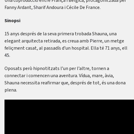
Una coproducció entre França i Bèlgica, protagonitzada per
Fanny Ardant, Sharif Andoura i Cécile De France.
Sinopsi
15 anys després de la seva primera trobada Shauna, una
elegant arquitecta retirada, es creua amb Pierre, un metge
feliçment casat, al passadís d’un hospital. Ella té 71 anys, ell
45.
Oposats però hipnotitzats l’un per l’altre, tornen a
connectar i comencen una aventura. Vídua, mare, àvia,
Shauna necessita reafirmar que, després de tot, és una dona
plena.