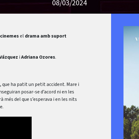
08/03/2024
 cinemes
el
drama amb suport
 Vázquez
i
Adriana Ozores
.
 que ha patit un petit accident. Mare i
nseguiran posar-se d’acord ni en les
rà més del que s’esperava i en les nits
e.