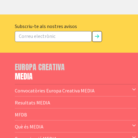
Subscriu-te als nostres avisos
EUROPA CREATIVA
MEDIA
Convocatòries Europa Creativa MEDIA
— Content Cluster
Resultats MEDIA
— Business Cluster
MFDB
— Audience Cluster
Què és MEDIA