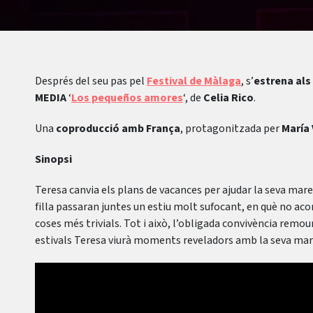
Després del seu pas pel
Festival de Màlaga
, s’
estrena als
MEDIA
‘
Los pequeños amores
‘, de
Celia Rico
.
Una
coproducció amb França
, protagonitzada per
María
Sinopsi
Teresa canvia els plans de vacances per ajudar la seva mare,
filla passaran juntes un estiu molt sufocant, en què no aco
coses més trivials. Tot i això, l’obligada convivència remou
estivals Teresa viurà moments reveladors amb la seva mar