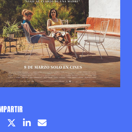
MPARTIR
Facebook page
Twitter page
Linkedin
Email