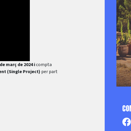
de març de 2024 i
compta
nt (Single Project)
per part
CO