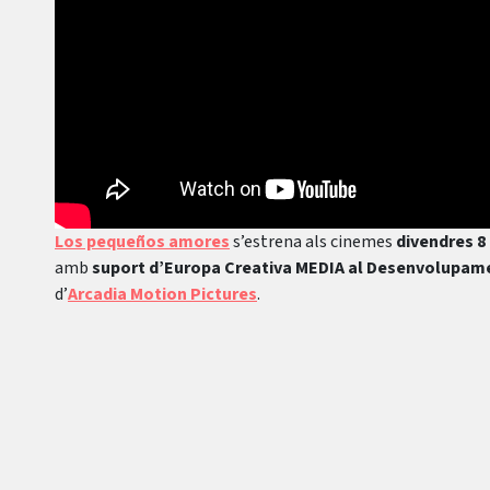
Los pequeños amores
s’estrena als cinemes
divendres 8 
amb
suport d’Europa Creativa MEDIA al Desenvolupame
d’
Arcadia Motion Pictures
.